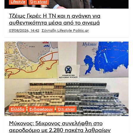
Lifestyle
Ό,τι είναι!
Τζέιμς Γκρέι: Η ΤΝ και η ανάγκη για
αυθεντικότητα μέσα από το σινεμά
07/08/2026, 14:42
Σύνταξη Lifestyle Politic.gr
Ελλάδα
Ενδιαφέρουν
Ό,τι είναι!
Μύκονος: 56χρονος συνελήφθη στο
αεροδρόμιο με 2.280 πακέτα λαθραίων