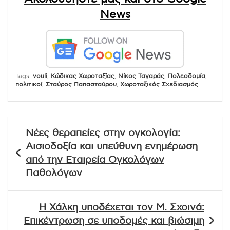
News
Tags:
vouli
,
Κώδικας Χωροταξίας
,
Νίκος Ταγαράς
,
Πολεοδομία
,
πολιτικοί
,
Σταύρος Παπασταύρου
,
Χωροταξικός Σχεδιασμός
Πλοήγηση
Νέες θεραπείες στην ογκολογία:
άρθρων
Αισιοδοξία και υπεύθυνη ενημέρωση
από την Εταιρεία Ογκολόγων
Παθολόγων
Η Χάλκη υποδέχεται τον Μ. Σχοινά:
Επικέντρωση σε υποδομές και βιώσιμη