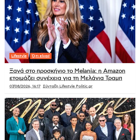
Lifestyle
Ό,τι είναι!
Ξανά στο προσκήνιο το Melania: η Amazon
ετοιμάζει συνέχεια για τη Μελάνια Τραμπ
07/08/2026, 16:17
Σύνταξη Lifestyle Politic.gr