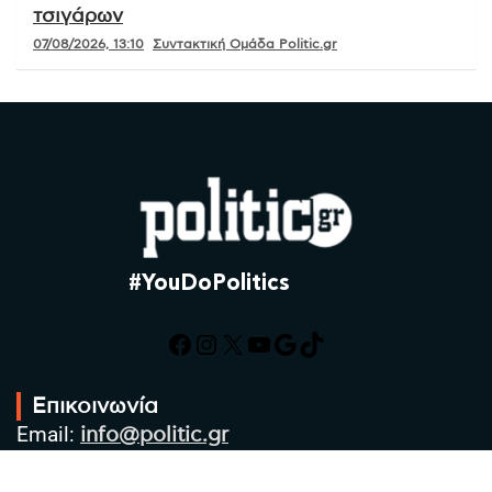
τσιγάρων
07/08/2026, 13:10
Συντακτική Ομάδα Politic.gr
#YouDoPolitics
Facebook
Instagram
X
YouTube
Google
TikTok
Επικοινωνία
Email:
info@politic.gr
Τηλ:
+302310501850