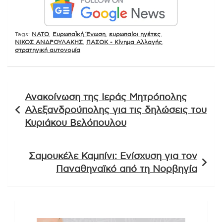
Tags:
NATO
,
ΕυρωπαΪκή Ένωση
,
ευρωπαίοι ηγέτες
,
ΝΙΚΟΣ ΑΝΔΡΟΥΛΑΚΗΣ
,
ΠΑΣΟΚ - Κίνημα Αλλαγής
,
στρατηγική αυτονομία
Πλοήγηση
Ανακοίνωση της Ιεράς Μητρόπολης
άρθρων
Αλεξανδρούπολης για τις δηλώσεις του
Κυριάκου Βελόπουλου
Σαμουκέλε Καμπίνι: Ενίσχυση για τον
Παναθηναϊκό από τη Νορβηγία