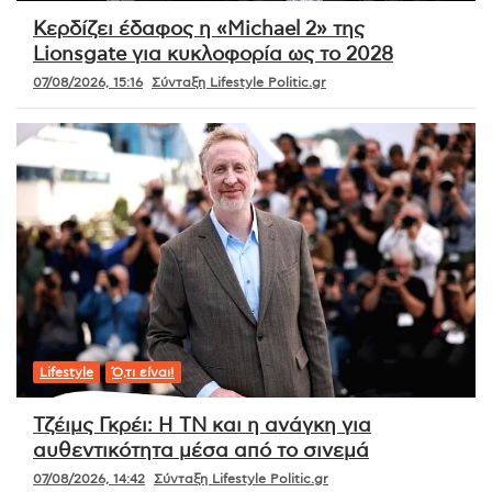
Κερδίζει έδαφος η «Michael 2» της
Lionsgate για κυκλοφορία ως το 2028
07/08/2026, 15:16
Σύνταξη Lifestyle Politic.gr
Lifestyle
Ό,τι είναι!
Τζέιμς Γκρέι: Η ΤΝ και η ανάγκη για
αυθεντικότητα μέσα από το σινεμά
07/08/2026, 14:42
Σύνταξη Lifestyle Politic.gr