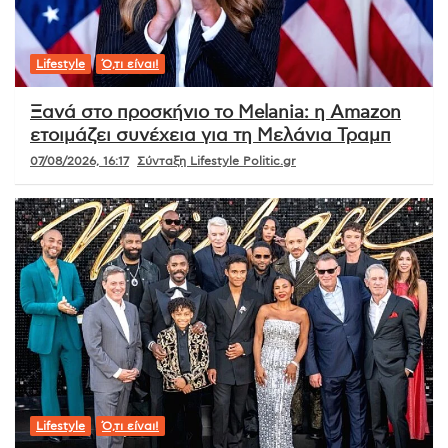
Lifestyle
Ό,τι είναι!
Ξανά στο προσκήνιο το Melania: η Amazon
ετοιμάζει συνέχεια για τη Μελάνια Τραμπ
07/08/2026, 16:17
Σύνταξη Lifestyle Politic.gr
Lifestyle
Ό,τι είναι!