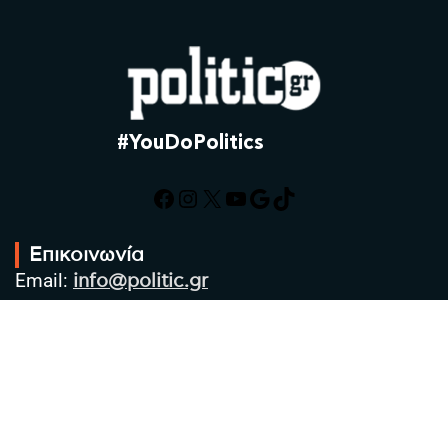
#YouDoPolitics
Facebook
Instagram
X
YouTube
Google
TikTok
Επικοινωνία
Email:
info@politic.gr
Τηλ:
+302310501850
Κιν:
+306986533609
Πολιτική Απορρήτου
Όροι χρήσης