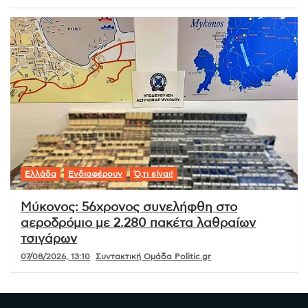
Ελλάδα
Ενδιαφέρουν
Ό,τι είναι!
Μύκονος: 56χρονος συνελήφθη στο
αεροδρόμιο με 2.280 πακέτα λαθραίων
τσιγάρων
07/08/2026, 13:10
Συντακτική Ομάδα Politic.gr