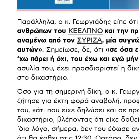
Παράλληλα, ο κ. Γεωργιάδης είπε ότ
ανθρώπων του
ΚΕΕΛΠΝΟ
και την πρ
αναμένω από τον
ΣΥΡΙΖΑ
, μία συγν
αυτών»
. Σημείωσε, δε, ότι
«σε όσα ε
‘χω πάρει ή όχι, του έχω και εγώ μή
ασυλία του, έχει προσδιοριστεί η δί
στο δικαστήριο.
Όσο για τη σημερινή δίκη, ο κ. Γεωρ
ζήτησε για έκτη φορά αναβολή, προ
του, κάτι που είχε δηλώσει και σε π
δικαστήριο, βλέποντας ότι είχε δοθ
ίδιο λόγο, σήμερα, δεν του έδωσε α
ότι θα έρθει στις 12:30. Ωστόσο, δε