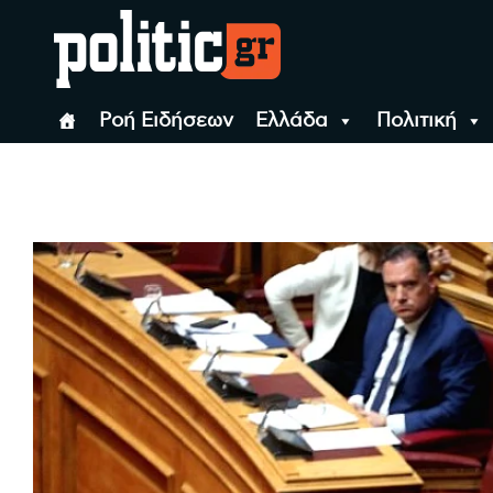
Skip
to
content
politic.gr
Ειδήσεις απο τη
Ροή Ειδήσεων
Ελλάδα
Πολιτική
politic.gr
Ειδήσεις απο τη Θεσσ
Θεσσαλονίκη, την
Ελλάδα και όλο τον
Κόσμο