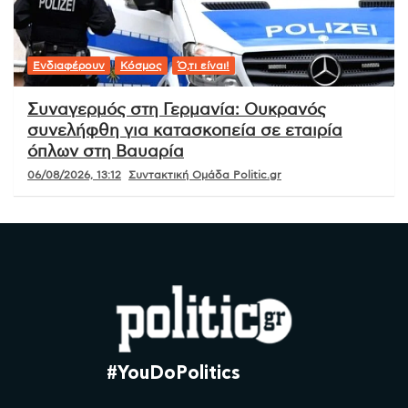
Ενδιαφέρουν
Κόσμος
Ό,τι είναι!
Συναγερμός στη Γερμανία: Ουκρανός
συνελήφθη για κατασκοπεία σε εταιρία
όπλων στη Βαυαρία
06/08/2026, 13:12
Συντακτική Ομάδα Politic.gr
#YouDoPolitics