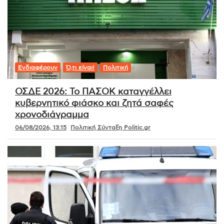
Ενδιαφέρουν
Ό,τι είναι!
Πολιτική
ΟΣΔΕ 2026: Το ΠΑΣΟΚ καταγγέλλει
κυβερνητικό φιάσκο και ζητά σαφές
χρονοδιάγραμμα
06/08/2026, 13:15
Πολιτική Σύνταξη Politic.gr