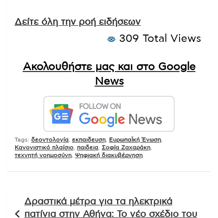
Δείτε όλη την ροή ειδήσεων
309 Total Views
Ακολουθήστε μας και στο Google
News
Tags:
δεοντολογία
,
εκπαιδευση
,
ΕυρωπαΪκή Ένωση
,
Κανονιστικό πλαίσιο
,
παιδεια
,
Σοφία Ζαχαράκη
,
τεχνητή νοημοσύνη
,
Ψηφιακή διακυβέρνηση
Πλοήγηση
Δραστικά μέτρα για τα ηλεκτρικά
άρθρων
πατίνια στην Αθήνα: Το νέο σχέδιο του