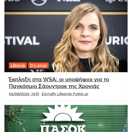
Lifestyle
Ό,τι είναι!
Έκπληξη στα WSA: οι υποψήφιοι για το
Παγκόσμιο Σάουντρακ της Χρονιάς
06/08/2026, 14:51
Σύνταξη Lifestyle Politic.gr