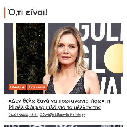
Ό,τι είναι!
Lifestyle
Ό,τι είναι!
«Δεν θέλω ξανά να πρωταγωνιστήσω»: η
Μισέλ Φάιφερ μιλά για το μέλλον της
06/08/2026, 15:31
Σύνταξη Lifestyle Politic.gr