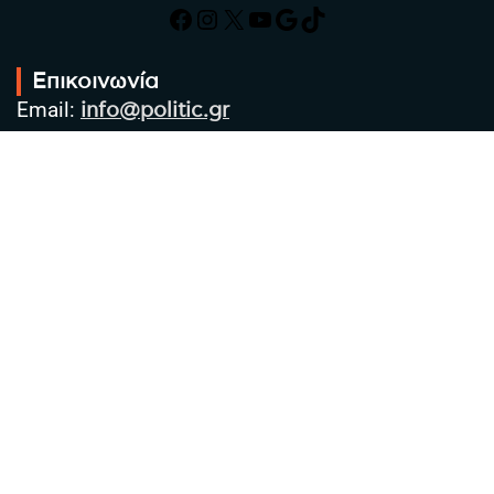
Facebook
Instagram
X
YouTube
Google
TikTok
Επικοινωνία
Email:
info@politic.gr
Τηλ:
+302310501850
Κιν:
+306986533609
Πολιτική Απορρήτου
Όροι χρήσης
Πολιτική Cookies
Πολιτική προστασίας προσωπικών
δεδομένων
Συντακτική Ομάδα
Στοιχεία Επιχείρησης