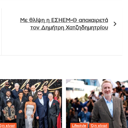
Με θλίψη η ΕΣΗΕΜ-Θ αποχαιρετά
τον Δημήτρη Χατζηδημητρίου
,τι είναι!
Lifestyle
Ό,τι είναι!