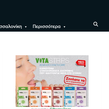
σσαλονίκη
Περισσότερα
αι όλο τον Κόσμο