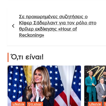
Πλοήγηση
Σε προχωρημένες συζητήσεις ο
άρθρων
Κίφερ Σάδερλαντ για τον ρόλο στο
θρίλερ εκδίκησης «Hour of
Reckoning»
Ό,τι είναι!
Lifestyle
Ό,τι είναι!
Lifestyle
Ό