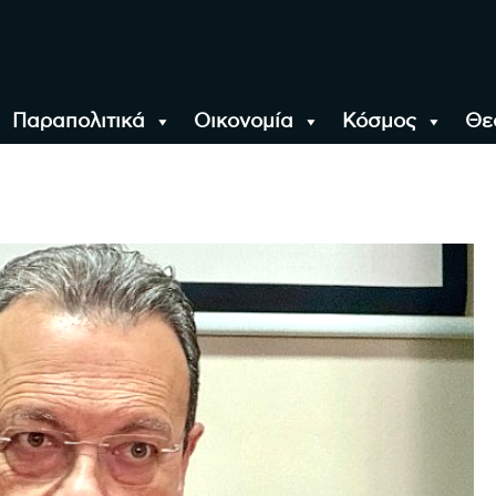
Παραπολιτικά
Οικονομία
Κόσμος
Θε
αλονίκη, την Ελλάδα κ