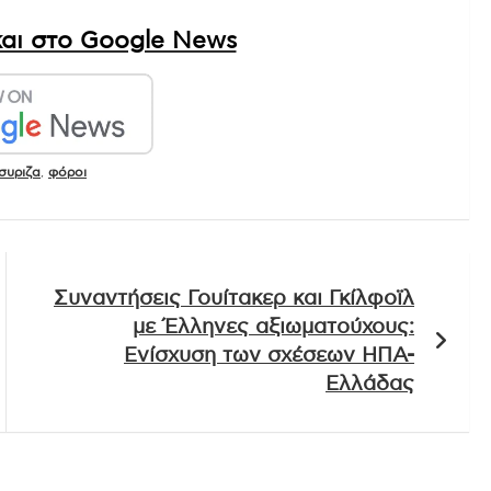
αι στο Google News
συριζα
,
φόροι
Συναντήσεις Γουίτακερ και Γκίλφοϊλ
με Έλληνες αξιωματούχους:
Ενίσχυση των σχέσεων ΗΠΑ-
Ελλάδας