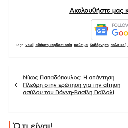
Ακολουθήστε μας κ
Tags:
vouli
,
αθέμιτη κερδοσκοπία
,
καύσιμα
,
Κυβέρνηση
,
πολιτικοί
,
Πλοήγηση
Νίκος Παπαδόπουλος: Η απάντηση
άρθρων
Πλεύρη στην ερώτηση για την αίτηση
ασύλου του Γιάννη-Βασίλη Γιαϊλαλί
Ό,τι είναι!