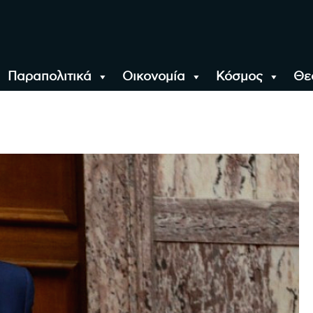
Παραπολιτικά
Οικονομία
Κόσμος
Θε
αλονίκη, την Ελλάδα κ