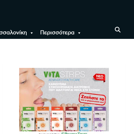
σσαλονίκη
Περισσότερα
αι όλο τον Κόσμο