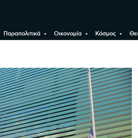
Παραπολιτικά
Οικονομία
Κόσμος
Θε
αλονίκη, την Ελλάδα κ