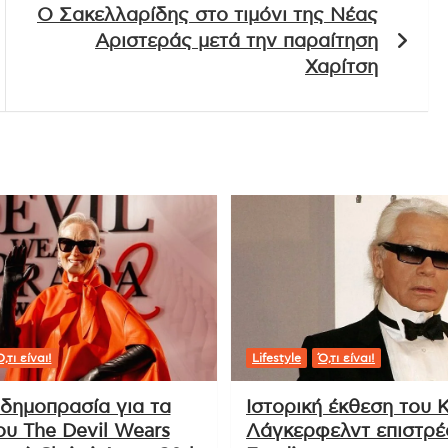
O Σακελλαρίδης στο τιμόνι της Νέας
Αριστεράς μετά την παραίτηση
Χαρίτση
,τι είναι!
Lifestyle
Ό,τι είναι!
δημοπρασία για τα
Ιστορική έκθεση του 
ου The Devil Wears
Λάγκερφελντ επιστρέ