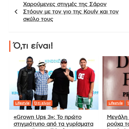
Χαρούμενες στιγμές της Σάρον
άρθρων
Στόουν με τον γιο της Κουίν και τον
σκύλο τους
Ό,τι είναι!
Lifestyle
Ό,τι είναι!
Lifestyle
Ό
«Grown Ups 3»: Το πρώτο
Μεγάλη 
στιγμιότυπο από τα γυρίσματα
ρούχα τ