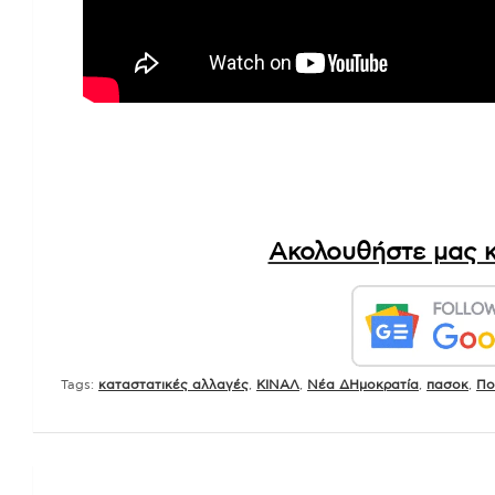
Ακολουθήστε μας κ
Tags:
καταστατικές αλλαγές
,
ΚΙΝΑΛ
,
Νέα ΔΗμοκρατία
,
πασοκ
,
Πο
Πλοήγηση