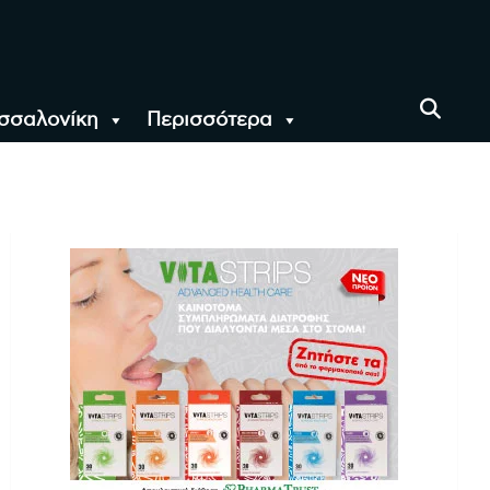
σσαλονίκη
Περισσότερα
αι όλο τον Κόσμο