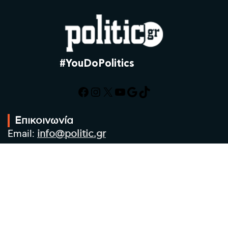
#YouDoPolitics
Facebook
Instagram
X
YouTube
Google
TikTok
Επικοινωνία
Email:
info@politic.gr
Τηλ:
+302310501850
Κιν:
+306986533609
Πολιτική Απορρήτου
Όροι χρήσης
Πολιτική Cookies