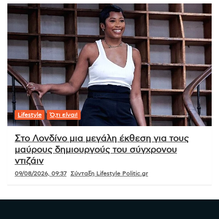
Lifestyle
Ό,τι είναι!
Στο Λονδίνο μια μεγάλη έκθεση για τους
μαύρους δημιουργούς του σύγχρονου
ντιζάιν
09/08/2026, 09:37
Σύνταξη Lifestyle Politic.gr