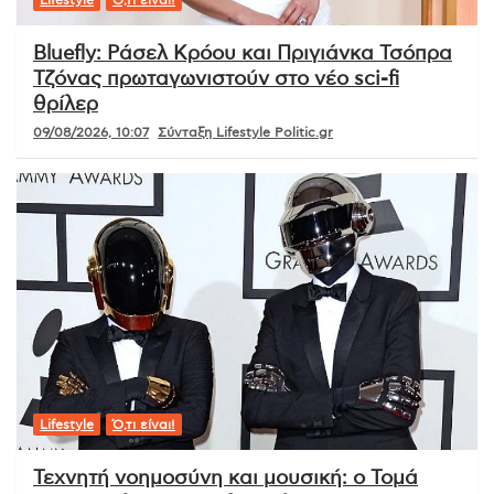
Bluefly: Ράσελ Κρόου και Πριγιάνκα Τσόπρα
Τζόνας πρωταγωνιστούν στο νέο sci-fi
θρίλερ
09/08/2026, 10:07
Σύνταξη Lifestyle Politic.gr
Lifestyle
Ό,τι είναι!
Τεχνητή νοημοσύνη και μουσική: ο Τομά