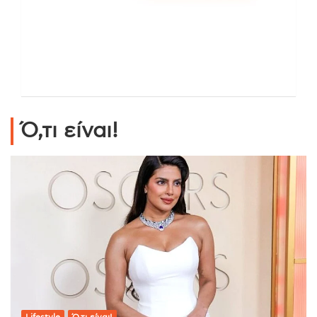
Ό,τι είναι!
Lifestyle
Ό,τι είναι!