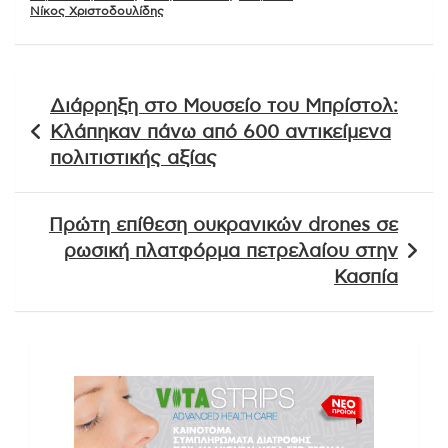
Νίκος Χριστοδουλίδης
Πλοήγηση
Διάρρηξη στο Μουσείο του Μπρίστολ:
άρθρων
Κλάπηκαν πάνω από 600 αντικείμενα
πολιτιστικής αξίας
Πρώτη επίθεση ουκρανικών drones σε
ρωσική πλατφόρμα πετρελαίου στην
Κασπία