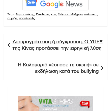
Tags:
Mητσοτάκης
,
Predator
,
ευπ
,
Μέγαρο Μάξιμου
,
πολιτικοί
,
συριζα
,
υποκλοπές
Πλοήγηση
Διαπραγμάτευση ή σύγκρουση; Ο ΥΠΕΞ
άρθρων
της Κίνας προτάσσει την ειρηνική λύση
Η Καλαμαριά «έσπασε τη σιωπή» σε
εκδήλωση κατά του bullying