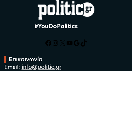
#YouDoPolitics
Facebook
Instagram
X
YouTube
Google
TikTok
Επικοινωνία
Email:
info@politic.gr
Τηλ:
+302310501850
Κιν:
+306986533609
Πολιτική Απορρήτου
Όροι χρήσης
Πολιτική Cookies