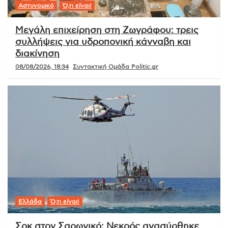
Αστυνομικό
Ό,τι είναι!
Μεγάλη επιχείρηση στη Ζωγράφου: τρεις
συλλήψεις για υδροπονική κάνναβη και
διακίνηση
08/08/2026, 18:34
Συντακτική Ομάδα Politic.gr
Ελλάδα
Ό,τι είναι!
Σοκ στον Σαρωνικό: Νεκρός ανασύρθηκε