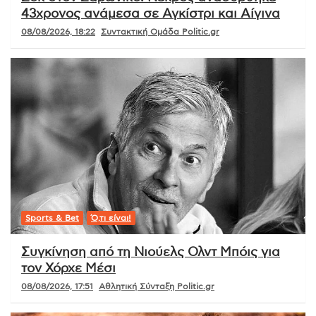
43χρονος ανάμεσα σε Αγκίστρι και Αίγινα
08/08/2026, 18:22
Συντακτική Ομάδα Politic.gr
Sports & Bet
Ό,τι είναι!
Συγκίνηση από τη Νιούελς Ολντ Μπόις για
τον Χόρχε Μέσι
08/08/2026, 17:51
Αθλητική Σύνταξη Politic.gr