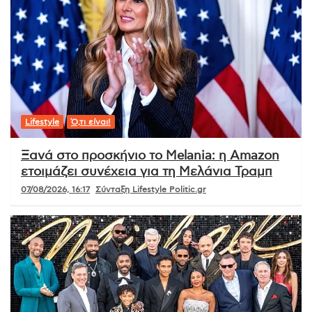
Lifestyle
Ό,τι είναι!
Ξανά στο προσκήνιο το Melania: η Amazon
ετοιμάζει συνέχεια για τη Μελάνια Τραμπ
07/08/2026, 16:17
Σύνταξη Lifestyle Politic.gr