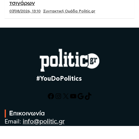
τσιγάρων
07/08/2026, 13:10
Συντακτική Ομάδα Politic.gr
#YouDoPolitics
Facebook
Instagram
X
YouTube
Google
TikTok
Επικοινωνία
Email:
info@politic.gr
Τηλ:
+302310501850
Κιν:
+306986533609