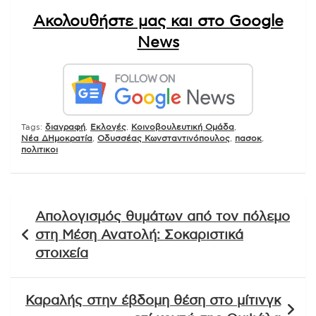
Ακολουθήστε μας και στο Google
News
Tags:
διαγραφή
,
Εκλογές
,
Κοινοβουλευτική Ομάδα
,
Νέα ΔΗμοκρατία
,
Οδυσσέας Κωνσταντινόπουλος
,
πασοκ
,
πολιτικοι
Πλοήγηση
Απολογισμός θυμάτων από τον πόλεμο
άρθρων
στη Μέση Ανατολή: Σοκαριστικά
στοιχεία
Καραλής στην έβδομη θέση στο μίτινγκ