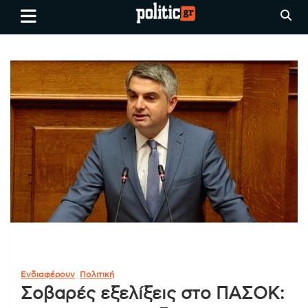
Skip
politic.gr
Ειδήσεις απο τη
to
Θεσσαλονίκη, την Ελλάδα και
content
όλο τον Κόσμο
Ενδιαφέρουν
Πολιτική
Σοβαρές εξελίξεις στο ΠΑΣΟΚ: