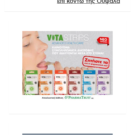
επί κοντώ της Ουψάλα