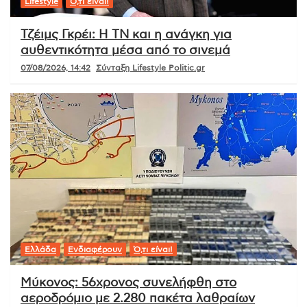
Lifestyle
Ό,τι είναι!
Τζέιμς Γκρέι: Η ΤΝ και η ανάγκη για
αυθεντικότητα μέσα από το σινεμά
07/08/2026, 14:42
Σύνταξη Lifestyle Politic.gr
Ελλάδα
Ενδιαφέρουν
Ό,τι είναι!
Μύκονος: 56χρονος συνελήφθη στο
αεροδρόμιο με 2.280 πακέτα λαθραίων