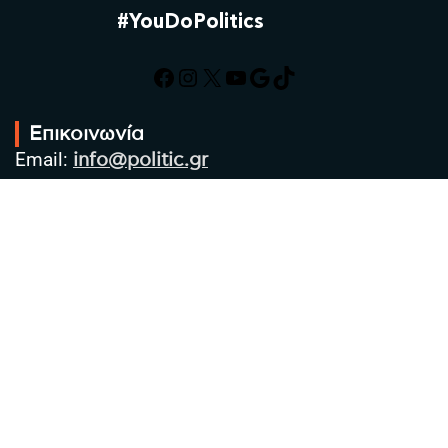
#YouDoPolitics
Facebook
Instagram
X
YouTube
Google
TikTok
Επικοινωνία
Email:
info@politic.gr
Τηλ:
+302310501850
Κιν:
+306986533609
Πολιτική Απορρήτου
Όροι χρήσης
Πολιτική Cookies
Πολιτική προστασίας προσωπικών
δεδομένων