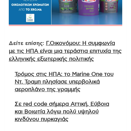
Δείτε επίσης:
Γ.Οικονόμου: Η συμφωνία
με τις ΗΠΑ είναι μια τεράστια επιτυχία της
ελληνικής εξωτερικής πολιτικής
Τρόμος στις ΗΠΑ: το Marine One του
Ντ. Τραμπ πλησίασε υπερβολικά
αεροπλάνο της γραμμής
Σε red code σήμερα Αττική, Εύβοια
και Βοιωτία λόγω πολύ υψηλού
κινδύνου πυρκαγιάς