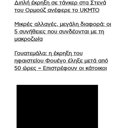
Διπλή έκρηξη σε τάνκερ στα Στενά
του Ορμούζ ανέφερε το UKMTO
Μικρές αλλαγές, μεγάλη διαφορά: οι
5 συνήθειες που συνδέονται με τη
μακροζωία
Γουατεμάλα: η έκρηξη του
ηφαιστείου Φουέγο έληξε μετά από
50 ώρες – Επιστρέφουν οι κάτοικοι