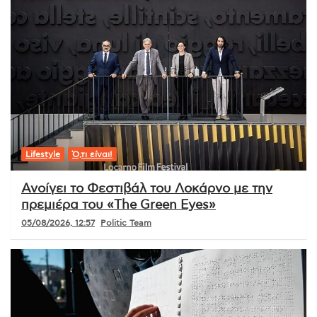
Lifestyle
Ό,τι είναι!
Ανοίγει το Φεστιβάλ του Λοκάρνο με την
πρεμιέρα του «The Green Eyes»
05/08/2026, 12:57
Politic Team