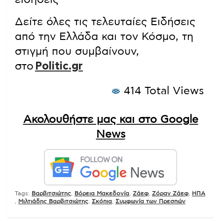
Δείτε όλες τις τελευταίες Ειδήσεις
από την Ελλάδα και τον Κόσμο, τη
στιγμή που συμβαίνουν,
στο
Politic.gr
414 Total Views
Ακολουθήστε μας και στο Google
News
Tags:
Βαρβιτσιώτης
,
Βόρεια Μακεδονία
,
Ζάεφ
,
Ζόραν Ζάεφ
,
ΗΠΑ
,
Μιλτιάδης Βαρβιτσιώτης
,
Σκόπια
,
Συμφωνία των Πρεσπών