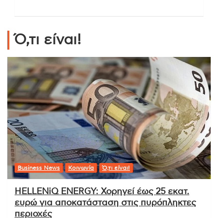
Ό,τι είναι!
Business News
Κοινωνία
Ό,τι είναι!
HELLENiQ ENERGY: Χορηγεί έως 25 εκατ.
ευρώ για αποκατάσταση στις πυρόπληκτες
περιοχές