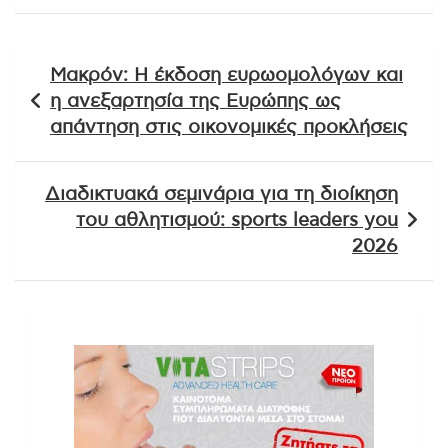
Πλοήγηση
Μακρόν: Η έκδοση ευρωομολόγων και
άρθρων
η ανεξαρτησία της Ευρώπης ως
απάντηση στις οικονομικές προκλήσεις
Διαδικτυακά σεμινάρια για τη διοίκηση
του αθλητισμού: sports leaders you
2026