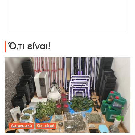
Ό,τι είναι!
Αστυνομικό
Ό,τι είναι!