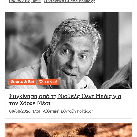
08/08/2026, 18:22
Συντακτική Ομάδα Politic.gr
Sports & Bet
Ό,τι είναι!
Συγκίνηση από τη Νιούελς Ολντ Μπόις για
τον Χόρχε Μέσι
08/08/2026, 17:51
Αθλητική Σύνταξη Politic.gr