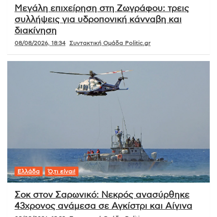
Μεγάλη επιχείρηση στη Ζωγράφου: τρεις
συλλήψεις για υδροπονική κάνναβη και
διακίνηση
08/08/2026, 18:34
Συντακτική Ομάδα Politic.gr
Ελλάδα
Ό,τι είναι!
Σοκ στον Σαρωνικό: Νεκρός ανασύρθηκε
43χρονος ανάμεσα σε Αγκίστρι και Αίγινα