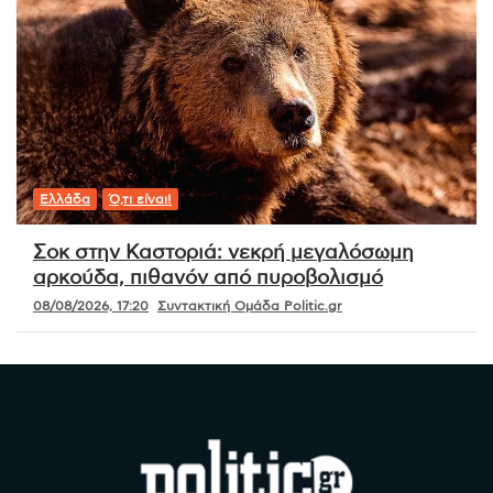
Ελλάδα
Ό,τι είναι!
Σοκ στην Καστοριά: νεκρή μεγαλόσωμη
αρκούδα, πιθανόν από πυροβολισμό
08/08/2026, 17:20
Συντακτική Ομάδα Politic.gr