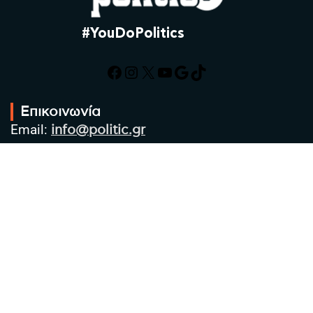
#YouDoPolitics
Facebook
Instagram
X
YouTube
Google
TikTok
Επικοινωνία
Email:
info@politic.gr
Τηλ:
+302310501850
Κιν:
+306986533609
Πολιτική Απορρήτου
Όροι χρήσης
Πολιτική Cookies
Πολιτική προστασίας προσωπικών
δεδομένων