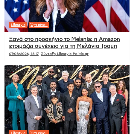
Lifestyle
Ό,τι είναι!
Ξανά στο προσκήνιο το Melania: η Amazon
ετοιμάζει συνέχεια για τη Μελάνια Τραμπ
07/08/2026, 16:17
Σύνταξη Lifestyle Politic.gr
Lifestyle
Ό,τι είναι!