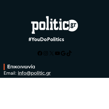
#YouDoPolitics
Facebook
Instagram
X
YouTube
Google
TikTok
Επικοινωνία
Email:
info@politic.gr
Τηλ:
+302310501850
Κιν:
+306986533609
Πολιτική Απορρήτου
Όροι χρήσης