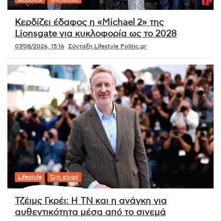
Κερδίζει έδαφος η «Michael 2» της
Lionsgate για κυκλοφορία ως το 2028
07/08/2026, 15:16
Σύνταξη Lifestyle Politic.gr
Lifestyle
Ό,τι είναι!
Τζέιμς Γκρέι: Η ΤΝ και η ανάγκη για
αυθεντικότητα μέσα από το σινεμά