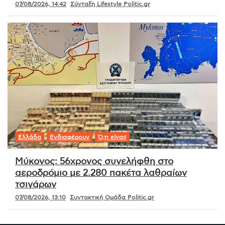
07/08/2026, 14:42
Σύνταξη Lifestyle Politic.gr
Ελλάδα
Ενδιαφέρουν
Ό,τι είναι!
Μύκονος: 56χρονος συνελήφθη στο
αεροδρόμιο με 2.280 πακέτα λαθραίων
τσιγάρων
07/08/2026, 13:10
Συντακτική Ομάδα Politic.gr