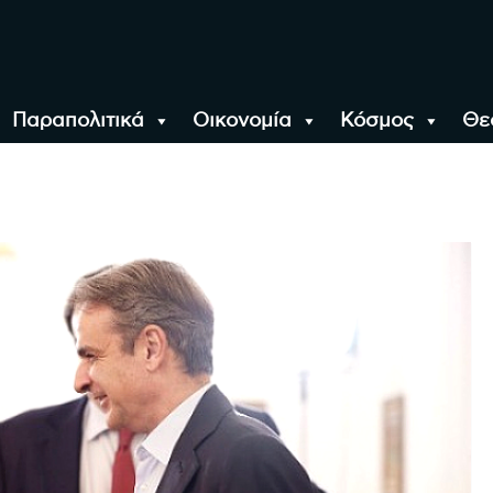
Παραπολιτικά
Οικονομία
Κόσμος
Θε
αλονίκη, την Ελλάδα κ