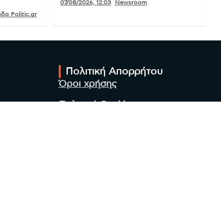
07/08/2026, 12:03
Newsroom
δα Politic.gr
Πολιτική Απορρήτου
Όροι χρήσης
Πολιτική Cookies
Πολιτική προστασίας
προσωπικών δεδομένων
Συντακτική Ομάδα
Στοιχεία Επιχείρησης