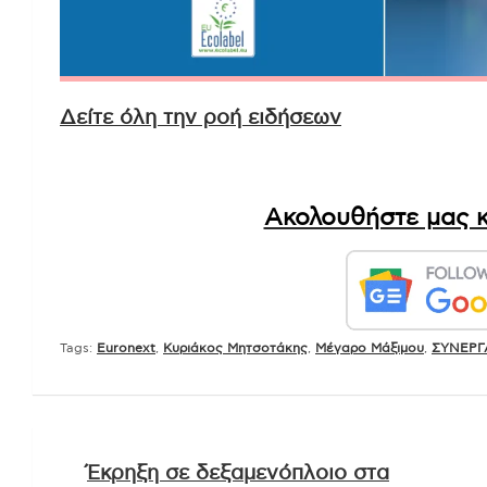
Δείτε όλη την ροή ειδήσεων
Ακολουθήστε μας κ
Tags:
Euronext
,
Kυριάκος Μητσοτάκης
,
Μέγαρο Μάξιμου
,
ΣΥΝΕΡΓ
Πλοήγηση
Έκρηξη σε δεξαμενόπλοιο στα