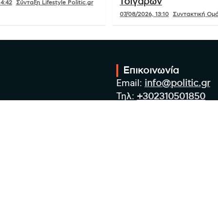
τσιγάρων
14:42
Σύνταξη Lifestyle Politic.gr
07/08/2026, 13:10
Συντακτική Ομά
Επικοινωνία
Email:
info@politic.gr
Τηλ:
+302310501850
Κιν:
+306986533609