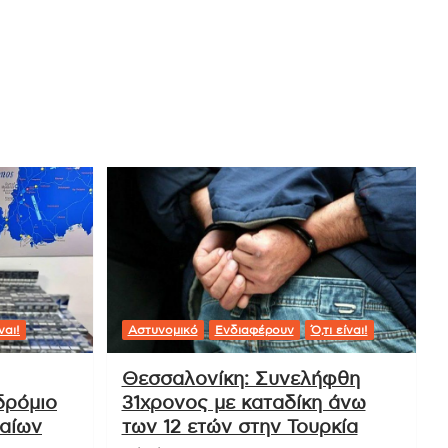
ναι!
Αστυνομικό
Ενδιαφέρουν
Ό,τι είναι!
Θεσσαλονίκη: Συνελήφθη
δρόμιο
31χρονος με καταδίκη άνω
ραίων
των 12 ετών στην Τουρκία