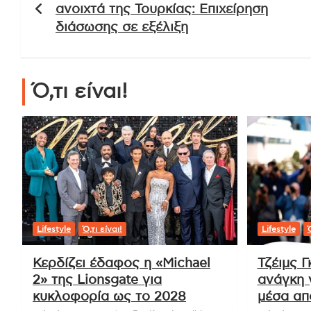
άρθρων
ανοιχτά της Τουρκίας: Επιχείρηση
διάσωσης σε εξέλιξη
Ό,τι είναι!
Lifestyle
Ό,τι είναι!
Lifestyle
Ό
Κερδίζει έδαφος η «Michael
Τζέιμς Γ
2» της Lionsgate για
ανάγκη 
κυκλοφορία ως το 2028
μέσα απ