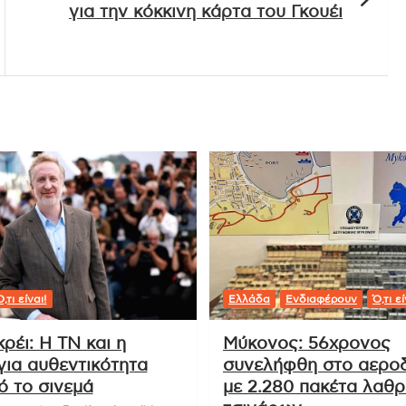
για την κόκκινη κάρτα του Γκουέι
,τι είναι!
Ελλάδα
Ενδιαφέρουν
Ό,τι εί
κρέι: Η ΤΝ και η
Μύκονος: 56χρονος
για αυθεντικότητα
συνελήφθη στο αερο
ό το σινεμά
με 2.280 πακέτα λαθ