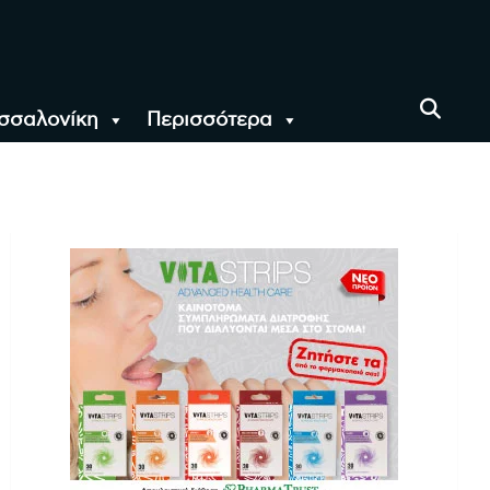
σσαλονίκη
Περισσότερα
αι όλο τον Κόσμο