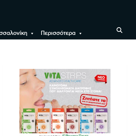
σσαλονίκη
Περισσότερα
αι όλο τον Κόσμο