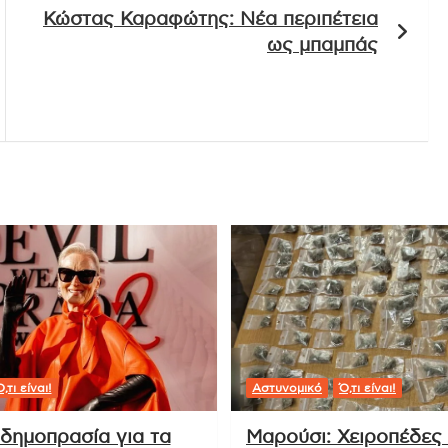
Κώστας Καραφώτης: Νέα περιπέτεια
ως μπαμπάς
,τι είναι!
Αστυνομικό
Ό,τι είναι!
δημοπρασία για τα
Μαρούσι: Χειροπέδες