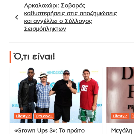
Αρκαλοχώρι: Σοβαρές
άρθρων
καθυστερήσεις στις αποζημιώσεις
καταγγέλλει ο Σύλλογος
Σεισμόπληκτων
Ό,τι είναι!
Lifestyle
Ό,τι είναι!
Lifestyle
Ό
«Grown Ups 3»: Το πρώτο
Μεγάλη 