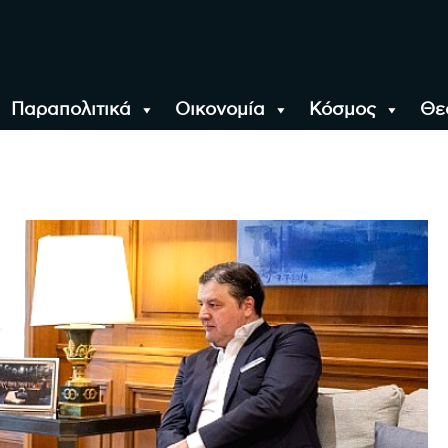
Παραπολιτικά
Οικονομία
Κόσμος
Θε
αλονίκη, την Ελλάδα κ