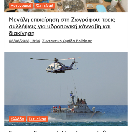
Αστυνομικό
Ό,τι είναι!
Μεγάλη επιχείρηση στη Ζωγράφου: τρεις
συλλήψεις για υδροπονική κάνναβη και
διακίνηση
08/08/2026, 18:34
Συντακτική Ομάδα Politic.gr
Ελλάδα
Ό,τι είναι!