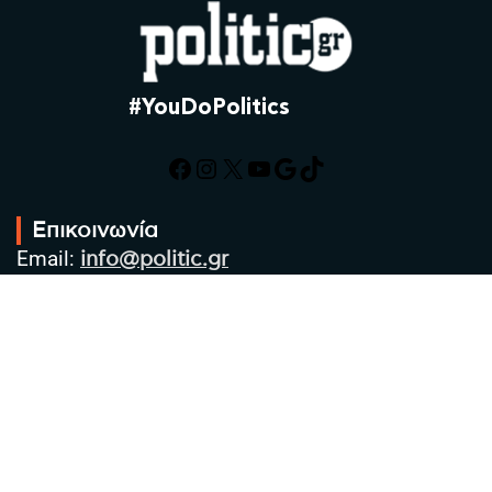
#YouDoPolitics
Facebook
Instagram
X
YouTube
Google
TikTok
Επικοινωνία
Email:
info@politic.gr
Τηλ:
+302310501850
Κιν:
+306986533609
Πολιτική Απορρήτου
Όροι χρήσης
Πολιτική Cookies