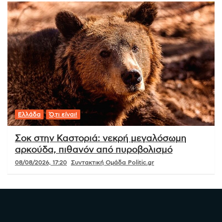
Ελλάδα
Ό,τι είναι!
Σοκ στην Καστοριά: νεκρή μεγαλόσωμη
αρκούδα, πιθανόν από πυροβολισμό
08/08/2026, 17:20
Συντακτική Ομάδα Politic.gr