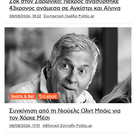
Σοκ στον Σαρωνικό: Νεκρός ανασύρθηκε
43χρονος ανάμεσα σε Αγκίστρι και Αίγινα
08/08/2026, 18:22
Συντακτική Ομάδα Politic.gr
Sports & Bet
Ό,τι είναι!
Συγκίνηση από τη Νιούελς Ολντ Μπόις για
τον Χόρχε Μέσι
08/08/2026, 17:51
Αθλητική Σύνταξη Politic.gr