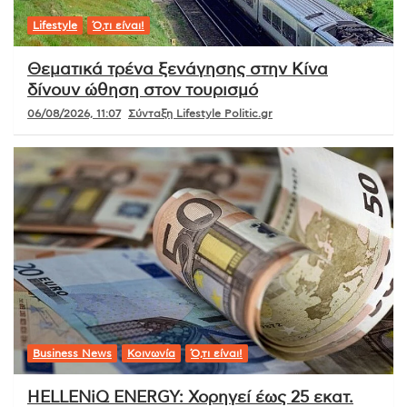
Lifestyle
Ό,τι είναι!
Θεματικά τρένα ξενάγησης στην Κίνα
δίνουν ώθηση στον τουρισμό
06/08/2026, 11:07
Σύνταξη Lifestyle Politic.gr
Business News
Κοινωνία
Ό,τι είναι!
HELLENiQ ENERGY: Χορηγεί έως 25 εκατ.