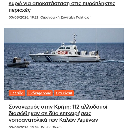
ευρώ για αποκατάσταση στις πυρόπληκτες
περιοχές
05/08/2026, 19:21
Οικονομική Σύνταξη Politic.gr
Ελλάδα
Ενδιαφέρουν
Ό,τι είναι!
Συναγερμός στην Κρήτη: 112 αλλοδαποί
διασώθηκαν σε δύο επιχειρήσεις
νοτιοανατολικά των Καλών Λιμένων
05/08/2026, 13:34
Politic Team