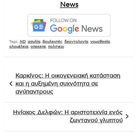
News
Tags:
ND
,
ασυλία
,
βουλευτές
,
δεοντολογία
,
νομοθεσία
,
ολομέλεια
,
οπεκεπε
,
πολιτικοι
Πλοήγηση
Καρκίνος: Η οικογενειακή κατάσταση
άρθρων
και η αυξημένη συχνότητα σε
ανύπαντρους
Ηνίοχος Δελφών: Η αριστοτεχνία ενός
ζωντανού γλυπτού