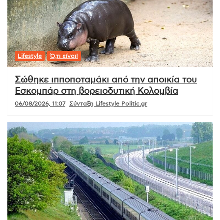
Lifestyle
Ό,τι είναι!
Σώθηκε ιπποποταμάκι από την αποικία του
Εσκομπάρ στη βορειοδυτική Κολομβία
06/08/2026, 11:07
Σύνταξη Lifestyle Politic.gr