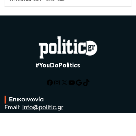
#YouDoPolitics
Facebook
Instagram
X
YouTube
Google
TikTok
Επικοινωνία
Email:
info@politic.gr
Τηλ:
+302310501850
Κιν:
+306986533609