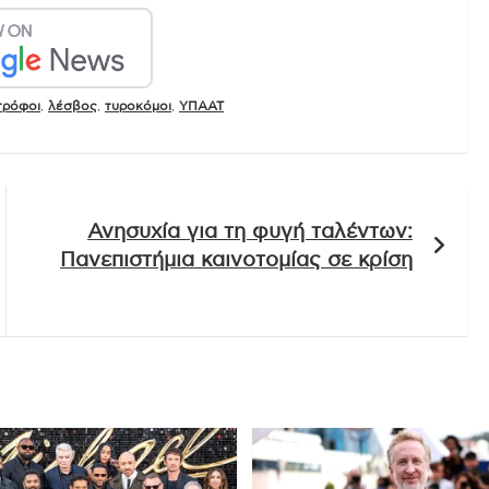
τρόφοι
,
λέσβος
,
τυροκόμοι
,
ΥΠΑΑΤ
Ανησυχία για τη φυγή ταλέντων:
Πανεπιστήμια καινοτομίας σε κρίση