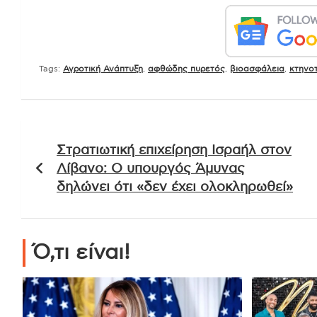
Tags:
Αγροτική Ανάπτυξη
,
αφθώδης πυρετός
,
βιοασφάλεια
,
κτηνο
Πλοήγηση
Στρατιωτική επιχείρηση Ισραήλ στον
άρθρων
Λίβανο: Ο υπουργός Άμυνας
δηλώνει ότι «δεν έχει ολοκληρωθεί»
Ό,τι είναι!