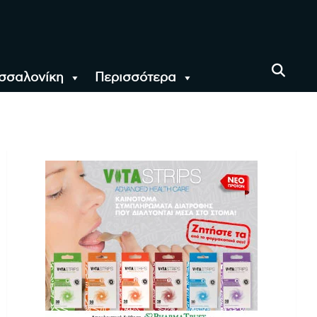
σσαλονίκη
Περισσότερα
αι όλο τον Κόσμο