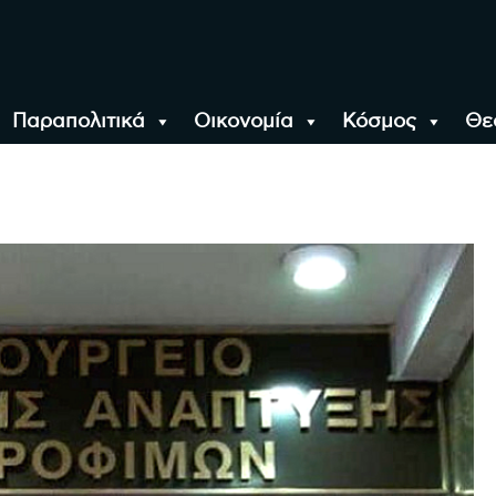
Παραπολιτικά
Οικονομία
Κόσμος
Θε
αλονίκη, την Ελλάδα κ