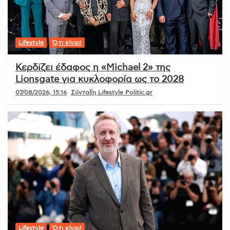
Lifestyle
Ό,τι είναι!
Κερδίζει έδαφος η «Michael 2» της
Lionsgate για κυκλοφορία ως το 2028
07/08/2026, 15:16
Σύνταξη Lifestyle Politic.gr
Lifestyle
Ό,τι είναι!