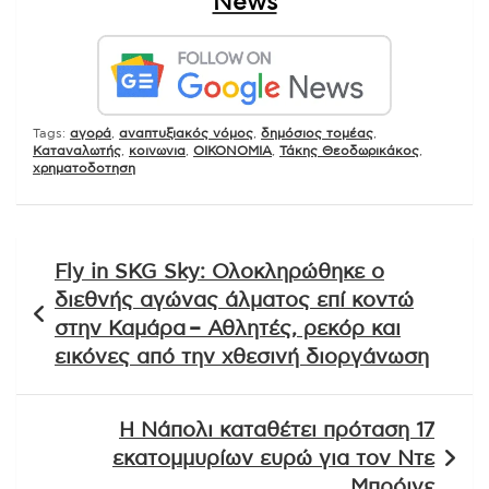
News
Tags:
αγορά
,
αναπτυξιακός νόμος
,
δημόσιος τομέας
,
Καταναλωτής
,
κοινωνια
,
ΟΙΚΟΝΟΜΙΑ
,
Τάκης Θεοδωρικάκος
,
χρηματοδοτηση
Πλοήγηση
Fly in SKG Sky: Ολοκληρώθηκε ο
άρθρων
διεθνής αγώνας άλματος επί κοντώ
στην Καμάρα – Αθλητές, ρεκόρ και
εικόνες από την χθεσινή διοργάνωση
Η Νάπολι καταθέτει πρόταση 17
εκατομμυρίων ευρώ για τον Ντε
Μπρόινε