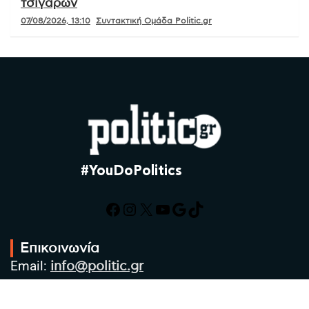
τσιγάρων
07/08/2026, 13:10
Συντακτική Ομάδα Politic.gr
#YouDoPolitics
Facebook
Instagram
X
YouTube
Google
TikTok
Επικοινωνία
Email:
info@politic.gr
Τηλ:
+302310501850
Κιν:
+306986533609