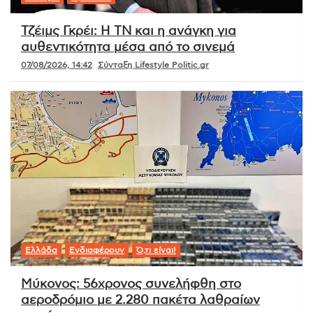
Τζέιμς Γκρέι: Η ΤΝ και η ανάγκη για
αυθεντικότητα μέσα από το σινεμά
07/08/2026, 14:42
Σύνταξη Lifestyle Politic.gr
Ελλάδα
Ενδιαφέρουν
Ό,τι είναι!
Μύκονος: 56χρονος συνελήφθη στο
αεροδρόμιο με 2.280 πακέτα λαθραίων