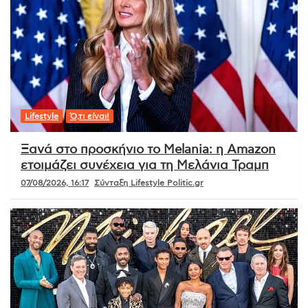
Lifestyle
Ό,τι είναι!
Ξανά στο προσκήνιο το Melania: η Amazon
ετοιμάζει συνέχεια για τη Μελάνια Τραμπ
07/08/2026, 16:17
Σύνταξη Lifestyle Politic.gr