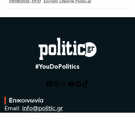
09/08/2026, 09:37
Σύνταξη Lifestyle Politic.gr
#YouDoPolitics
Facebook
Instagram
X
YouTube
Google
TikTok
Επικοινωνία
Email:
info@politic.gr
Τηλ:
+302310501850
Κιν:
+306986533609