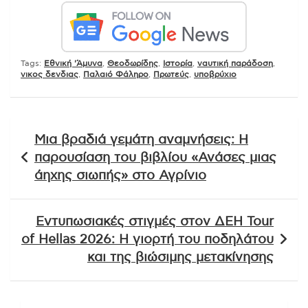
Tags:
Εθνική 'Άμυνα
,
Θεοδωρίδης
,
Ιστορία
,
ναυτική παράδοση
,
νικος δενδιας
,
Παλαιό Φάληρο
,
Πρωτεύς
,
υποβρύχιο
Πλοήγηση
Μια βραδιά γεμάτη αναμνήσεις: Η
άρθρων
παρουσίαση του βιβλίου «Ανάσες μιας
άηχης σιωπής» στο Αγρίνιο
Εντυπωσιακές στιγμές στον ΔΕΗ Tour
of Hellas 2026: Η γιορτή του ποδηλάτου
και της βιώσιμης μετακίνησης