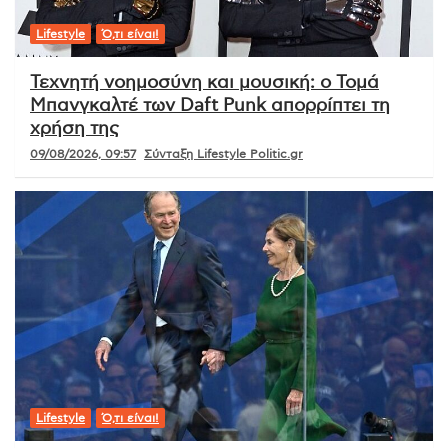
Lifestyle
Ό,τι είναι!
Τεχνητή νοημοσύνη και μουσική: ο Τομά
Μπανγκαλτέ των Daft Punk απορρίπτει τη
χρήση της
09/08/2026, 09:57
Σύνταξη Lifestyle Politic.gr
Lifestyle
Ό,τι είναι!