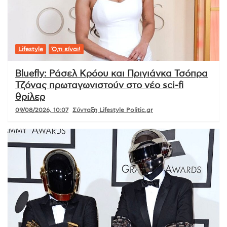
Lifestyle
Ό,τι είναι!
Bluefly: Ράσελ Κρόου και Πριγιάνκα Τσόπρα
Τζόνας πρωταγωνιστούν στο νέο sci-fi
θρίλερ
09/08/2026, 10:07
Σύνταξη Lifestyle Politic.gr