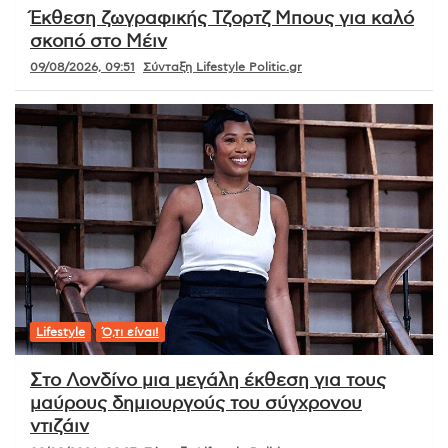
Έκθεση ζωγραφικής Τζορτζ Μπους για καλό
σκοπό στο Μέιν
09/08/2026, 09:51
Σύνταξη Lifestyle Politic.gr
Lifestyle
Ό,τι είναι!
Στο Λονδίνο μια μεγάλη έκθεση για τους
μαύρους δημιουργούς του σύγχρονου
ντιζάιν