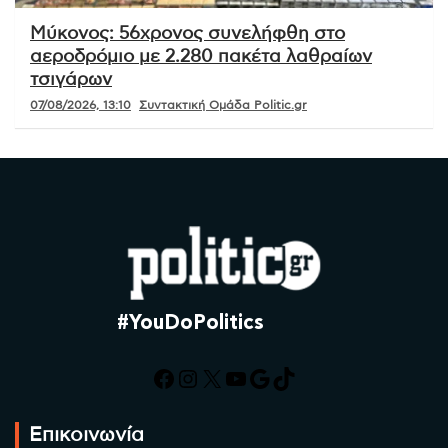
Μύκονος: 56χρονος συνελήφθη στο
αεροδρόμιο με 2.280 πακέτα λαθραίων
τσιγάρων
07/08/2026, 13:10
Συντακτική Ομάδα Politic.gr
#YouDoPolitics
Facebook
Instagram
X
YouTube
Google
TikTok
Επικοινωνία