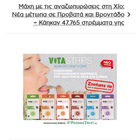
Μάχη με τις αναζωπυρώσεις στη Χίο:
Νέα μέτωπα σε Προβατά και Βροντάδο
– Κάηκαν 47.765 στρέμματα γης