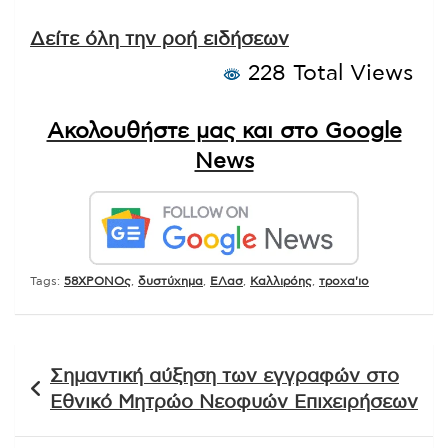
Δείτε όλη την ροή ειδήσεων
228 Total Views
Ακολουθήστε μας και στο Google
News
Tags:
58ΧΡΟΝΟς
,
δυστύχημα
,
ΕΛασ
,
Καλλιρόης
,
τροχα'ιο
Πλοήγηση
Σημαντική αύξηση των εγγραφών στο
άρθρων
Εθνικό Μητρώο Νεοφυών Επιχειρήσεων