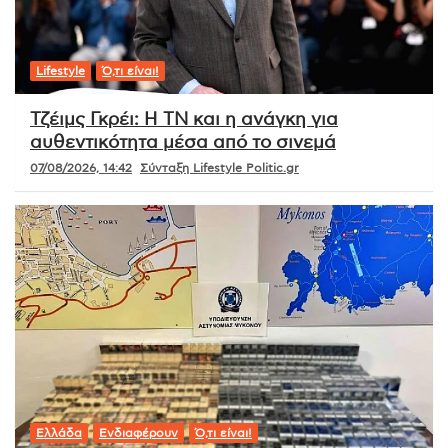
Lifestyle
Ό,τι είναι!
Τζέιμς Γκρέι: Η ΤΝ και η ανάγκη για
αυθεντικότητα μέσα από το σινεμά
07/08/2026, 14:42
Σύνταξη Lifestyle Politic.gr
Ελλάδα
Ενδιαφέρουν
Ό,τι είναι!