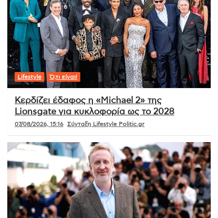
Lifestyle
Ό,τι είναι!
Κερδίζει έδαφος η «Michael 2» της
Lionsgate για κυκλοφορία ως το 2028
07/08/2026, 15:16
Σύνταξη Lifestyle Politic.gr