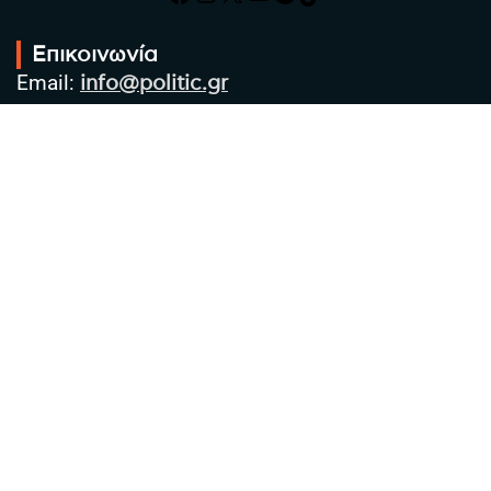
Επικοινωνία
Email:
info@politic.gr
Τηλ:
+302310501850
Κιν:
+306986533609
Πολιτική Απορρήτου
Όροι χρήσης
Πολιτική Cookies
Πολιτική προστασίας προσωπικών
δεδομένων
Συντακτική Ομάδα
Στοιχεία Επιχείρησης