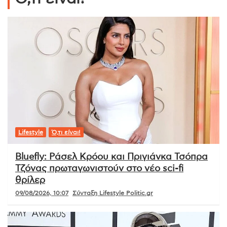
Lifestyle
Ό,τι είναι!
Bluefly: Ράσελ Κρόου και Πριγιάνκα Τσόπρα
Τζόνας πρωταγωνιστούν στο νέο sci-fi
θρίλερ
09/08/2026, 10:07
Σύνταξη Lifestyle Politic.gr