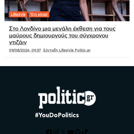
Lifestyle
Ό,τι είναι!
Στο Λονδίνο μια μεγάλη έκθεση για τους
μαύρους δημιουργούς του σύγχρονου
ντιζάιν
09/08/2026, 09:37
Σύνταξη Lifestyle Politic.gr
#YouDoPolitics
Facebook
Instagram
X
YouTube
Google
TikTok