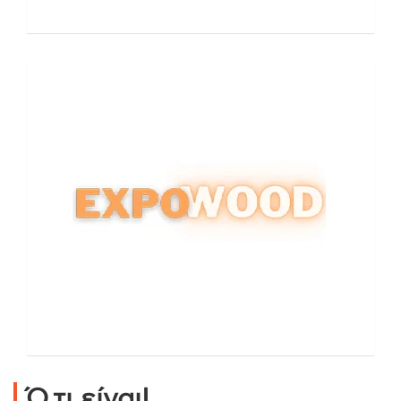
Ό,τι είναι!