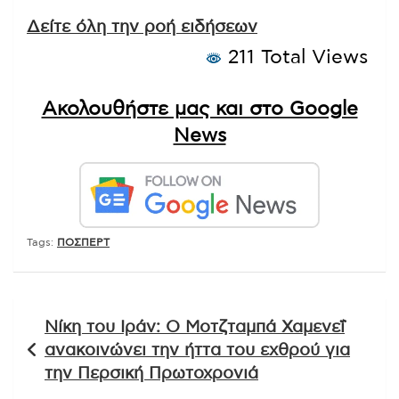
Δείτε όλη την ροή ειδήσεων
211 Total Views
Ακολουθήστε μας και στο Google
News
Tags:
ΠΟΣΠΕΡΤ
Πλοήγηση
Νίκη του Ιράν: Ο Μοτζταμπά Χαμενεΐ
άρθρων
ανακοινώνει την ήττα του εχθρού για
την Περσική Πρωτοχρονιά