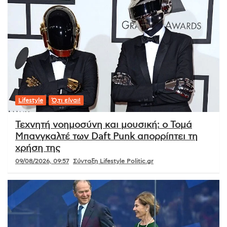
Lifestyle
Ό,τι είναι!
Τεχνητή νοημοσύνη και μουσική: ο Τομά
Μπανγκαλτέ των Daft Punk απορρίπτει τη
χρήση της
09/08/2026, 09:57
Σύνταξη Lifestyle Politic.gr