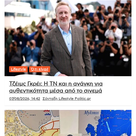
Lifestyle
Ό,τι είναι!
Τζέιμς Γκρέι: Η ΤΝ και η ανάγκη για
αυθεντικότητα μέσα από το σινεμά
07/08/2026, 14:42
Σύνταξη Lifestyle Politic.gr