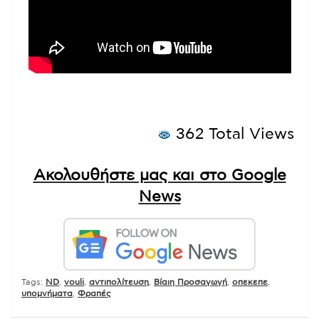
362 Total Views
Ακολουθήστε μας και στο Google
News
Tags:
ND
,
vouli
,
αντιπολίτευση
,
Βίαιη Προσαγωγή
,
οπεκεπε
,
υπομνήματα
,
Φραπές