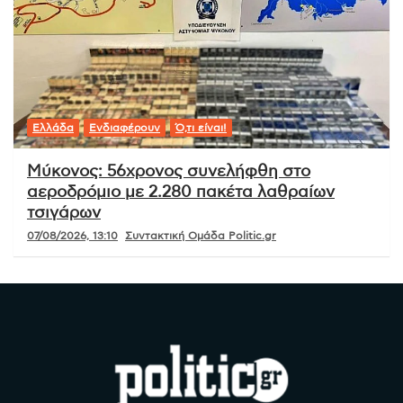
Ελλάδα
Ενδιαφέρουν
Ό,τι είναι!
Μύκονος: 56χρονος συνελήφθη στο
αεροδρόμιο με 2.280 πακέτα λαθραίων
τσιγάρων
07/08/2026, 13:10
Συντακτική Ομάδα Politic.gr