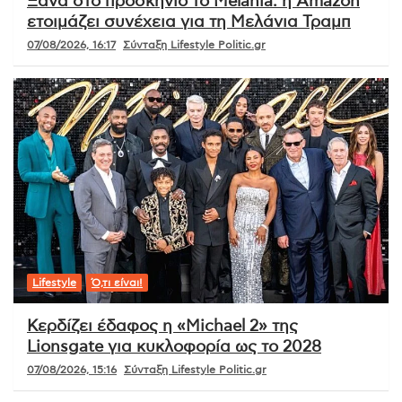
Ξανά στο προσκήνιο το Melania: η Amazon
ετοιμάζει συνέχεια για τη Μελάνια Τραμπ
07/08/2026, 16:17
Σύνταξη Lifestyle Politic.gr
Lifestyle
Ό,τι είναι!
Κερδίζει έδαφος η «Michael 2» της
Lionsgate για κυκλοφορία ως το 2028
07/08/2026, 15:16
Σύνταξη Lifestyle Politic.gr