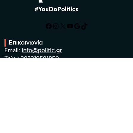
#YouDoPolitics
Facebook
Instagram
X
YouTube
Google
TikTok
Επικοινωνία
Email:
info@politic.gr
Τηλ:
+302310501850
Κιν:
+306986533609
Πολιτική Απορρήτου
Όροι χρήσης
Πολιτική Cookies
Πολιτική προστασίας προσωπικών
δεδομένων