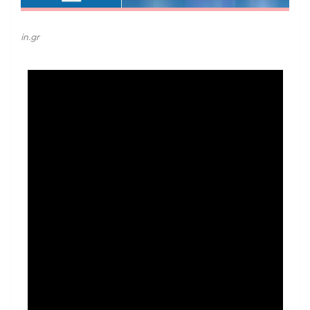
in.gr