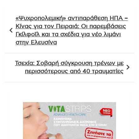
Πλοήγηση
«Ψυχροπολεμική» αντιπαράθεση ΗΠΑ –
άρθρων
Κίνας για τον Πειραιά: Οι παρεμβάσεις
Γκίλφοϊλ και τα σχέδια για νέο λιμάνι
στην Ελευσίνα
Τσεχία: Σοβαρή σύγκρουση τρένων με
περισσότερους από 40 τραυματίες