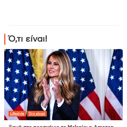
Ό,τι είναι!
Lifestyle
Ό,τι είναι!