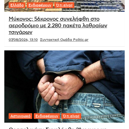
Ελλάδα
Ενδιαφέρουν
Ό,τι είναι!
Μύκονος: 56χρονος συνελήφθη στο
αεροδρόμιο με 2.280 πακέτα λαθραίων
τσιγάρων
07/08/2026, 13:10
Συντακτική Ομάδα Politic.gr
Αστυνομικό
Ενδιαφέρουν
Ό,τι είναι!