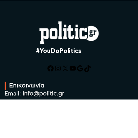
#YouDoPolitics
Facebook
Instagram
X
YouTube
Google
TikTok
Επικοινωνία
Email:
info@politic.gr
Τηλ:
+302310501850
Κιν:
+306986533609
Πολιτική Απορρήτου
Όροι χρήσης