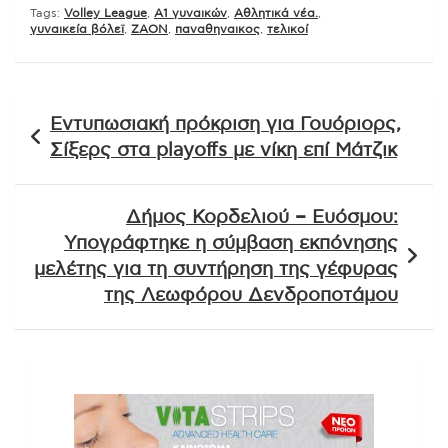
Tags:
Volley League
,
Α1 γυναικών
,
Αθλητικά νέα.
,
γυναικεία βόλεϊ
,
ΖΑΟΝ
,
παναθηναικος
,
τελικοί
Πλοήγηση
Εντυπωσιακή πρόκριση για Γουόριορς,
άρθρων
Σίξερς στα playoffs με νίκη επί Μάτζικ
Δήμος Κορδελιού – Ευόσμου:
Υπογράφτηκε η σύμβαση εκπόνησης
μελέτης για τη συντήρηση της γέφυρας
της Λεωφόρου Δενδροποτάμου