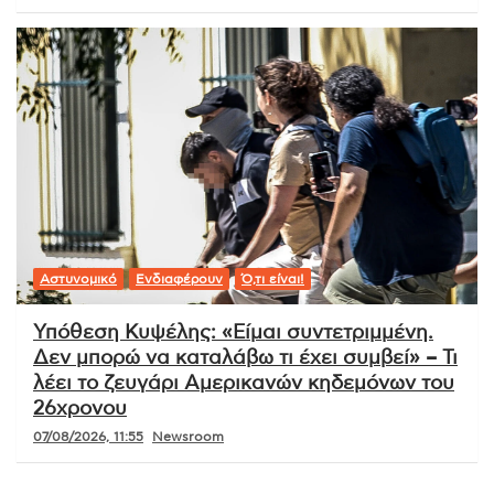
Αστυνομικό
Ενδιαφέρουν
Ό,τι είναι!
Υπόθεση Κυψέλης: «Είμαι συντετριμμένη.
Δεν μπορώ να καταλάβω τι έχει συμβεί» – Τι
λέει το ζευγάρι Αμερικανών κηδεμόνων του
26χρονου
07/08/2026, 11:55
Newsroom