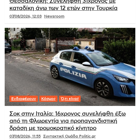
Θεσσαλονίκη: Συνελήφθη 31χρονος με
καταδίκη άνω των 12 ετών στην Τουρκία
07/08/2026, 12:03
Newsroom
Ενδιαφέρουν
Κόσμος
Ό,τι είναι!
Σοκ στην Ιταλία: 16χρονος συνελήφθη έξω
από τη Φλωρεντία για προπαγανδιστική
δράση με τρομοκρατικό κίνητρο
07/08/2026, 11:55
Συντακτική Ομάδα Politic.gr