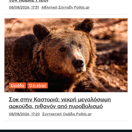
τον Χόρχε Μέσι
08/08/2026, 17:51
Αθλητική Σύνταξη Politic.gr
Ελλάδα
Ό,τι είναι!
Σοκ στην Καστοριά: νεκρή μεγαλόσωμη
αρκούδα, πιθανόν από πυροβολισμό
08/08/2026, 17:20
Συντακτική Ομάδα Politic.gr