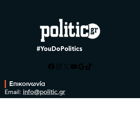
#YouDoPolitics
Facebook
Instagram
X
YouTube
Google
TikTok
Επικοινωνία
Email:
info@politic.gr
Τηλ:
+302310501850
Κιν:
+306986533609
Πολιτική Απορρήτου
Όροι χρήσης