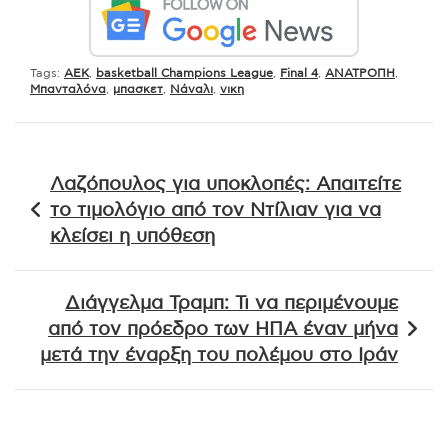
Tags:
AEK
,
basketball Champions League
,
Final 4
,
ΑΝΑΤΡΟΠΗ
,
Μπανταλόνα
,
μπασκετ
,
Νάναλι
,
νικη
Πλοήγηση
Λαζόπουλος για υποκλοπές: Απαιτείτε
άρθρων
το τιμολόγιο από τον Ντίλιαν για να
κλείσει η υπόθεση
Διάγγελμα Τραμπ: Τι να περιμένουμε
από τον πρόεδρο των ΗΠΑ έναν μήνα
μετά την έναρξη του πολέμου στο Ιράν