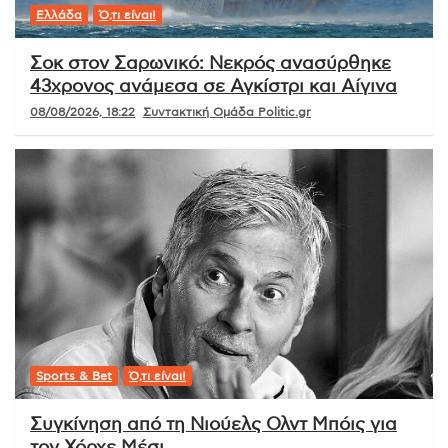
Ελλάδα
Ό,τι είναι!
Σοκ στον Σαρωνικό: Νεκρός ανασύρθηκε
43χρονος ανάμεσα σε Αγκίστρι και Αίγινα
08/08/2026, 18:22
Συντακτική Ομάδα Politic.gr
Sports & Bet
Ό,τι είναι!
Συγκίνηση από τη Νιούελς Ολντ Μπόις για