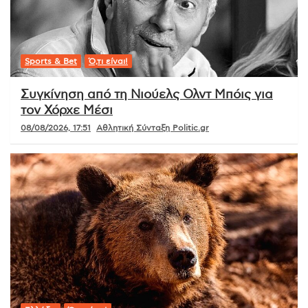
Sports & Bet
Ό,τι είναι!
Συγκίνηση από τη Νιούελς Ολντ Μπόις για
τον Χόρχε Μέσι
08/08/2026, 17:51
Αθλητική Σύνταξη Politic.gr