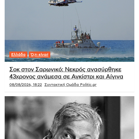
Ελλάδα
Ό,τι είναι!
Σοκ στον Σαρωνικό: Νεκρός ανασύρθηκε
43χρονος ανάμεσα σε Αγκίστρι και Αίγινα
08/08/2026, 18:22
Συντακτική Ομάδα Politic.gr