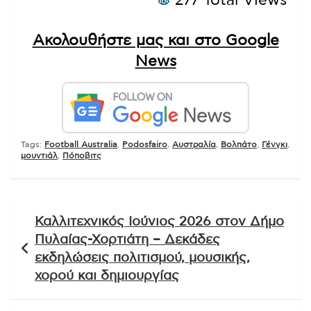
277 Total Views
Ακολουθήστε μας και στο Google
News
Tags:
Football Australia
,
Podosfairo
,
Αυστραλία
,
Βολπάτο
,
Γένγκι
,
μουντιάλ
,
Πόποβιτς
Πλοήγηση
Καλλιτεχνικός Ιούνιος 2026 στον Δήμο
άρθρων
Πυλαίας-Χορτιάτη – Δεκάδες
εκδηλώσεις πολιτισμού, μουσικής,
χορού και δημιουργίας