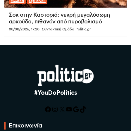
Ελλάδα
Ό,τι είναι!
Σοκ στην Καστοριά: νεκρή μεγαλόσωμη
αρκούδα, πιθανόν από πυροβολισμό
08/08/2026, 17:20
Συντακτική Ομάδα Politic.gr
#YouDoPolitics
Facebook
Instagram
X
YouTube
Google
TikTok
Επικοινωνία