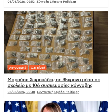
08/08/2026, 09:52
Σύνταξη Lifestyle Politic.gr
Αστυνομικό
Ό,τι είναι!
Μαρούσι: Χειροπέδες σε 35χρονο μέσα σε
σχολείο με 106 συσκευασίες κάνναβης
08/08/2026, 00:48
Συντακτική Ομάδα Politic.gr