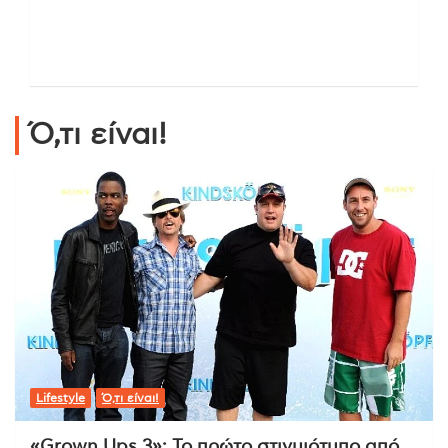
Ό,τι είναι!
Lifestyle
Ό,τι είναι!
«Grown Ups 3»: Το πρώτο στιγμιότυπο από