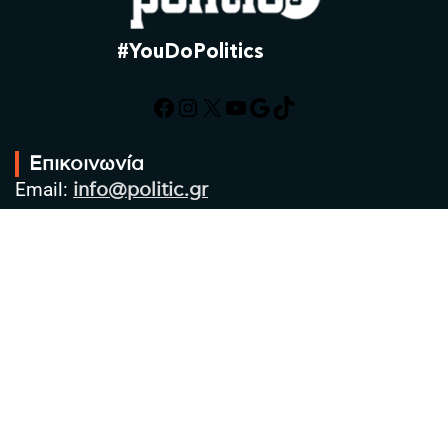
#YouDoPolitics
Facebook
Instagram
X
YouTube
Google
TikTok
Επικοινωνία
Email:
info@politic.gr
Τηλ:
+302310501850
Κιν:
+306986533609
Πολιτική Απορρήτου
Όροι χρήσης
Πολιτική Cookies
Πολιτική προστασίας προσωπικών
δεδομένων