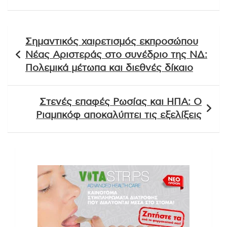
Πλοήγηση
Σημαντικός χαιρετισμός εκπροσώπου
άρθρων
Νέας Αριστεράς στο συνέδριο της ΝΔ:
Πολεμικά μέτωπα και διεθνές δίκαιο
Στενές επαφές Ρωσίας και ΗΠΑ: Ο
Ριαμπκόφ αποκαλύπτει τις εξελίξεις