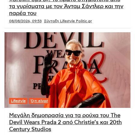
τα γυρίσματα με τον Άνταμ Σάντλερ και την
παρέα του
08/08/2026, 09:53
Σύνταξη Lifestyle Politic.gr
Lifestyle
Ό,τι είναι!
Μεγάλη δημοπρασία για τα ρούχα του The
Devil Wears Prada 2 από Christie’s και 20th
Century Studios