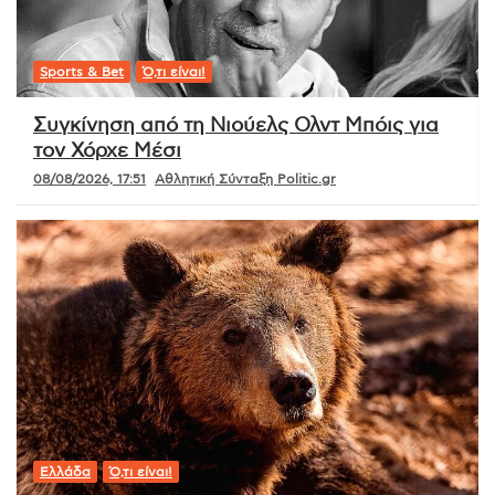
Sports & Bet
Ό,τι είναι!
Συγκίνηση από τη Νιούελς Ολντ Μπόις για
τον Χόρχε Μέσι
08/08/2026, 17:51
Αθλητική Σύνταξη Politic.gr
Ελλάδα
Ό,τι είναι!