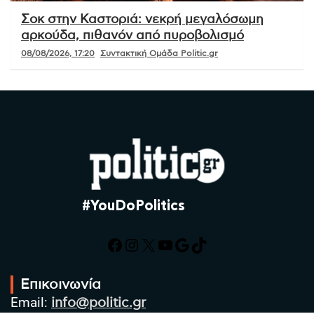
Σοκ στην Καστοριά: νεκρή μεγαλόσωμη
αρκούδα, πιθανόν από πυροβολισμό
08/08/2026, 17:20
Συντακτική Ομάδα Politic.gr
#YouDoPolitics
Facebook
Instagram
X
YouTube
Google
TikTok
Επικοινωνία
Email:
info@politic.gr