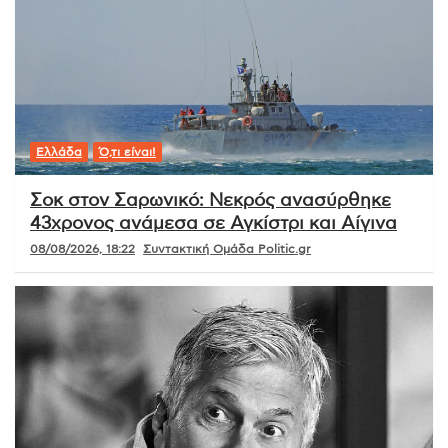
Ελλάδα
Ό,τι είναι!
Σοκ στον Σαρωνικό: Νεκρός ανασύρθηκε
43χρονος ανάμεσα σε Αγκίστρι και Αίγινα
08/08/2026, 18:22
Συντακτική Ομάδα Politic.gr