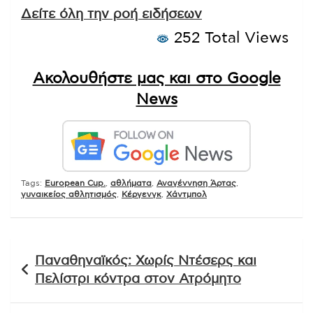
Δείτε όλη την ροή ειδήσεων
252 Total Views
Ακολουθήστε μας και στο Google
News
Tags:
European Cup.
,
αθλήματα
,
Αναγέννηση Άρτας
,
γυναικείος αθλητισμός
,
Κέργενγκ
,
Χάντμπολ
Πλοήγηση
Παναθηναϊκός: Χωρίς Ντέσερς και
άρθρων
Πελίστρι κόντρα στον Ατρόμητο