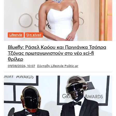
Lifestyle
Ό,τι είναι!
Bluefly: Ράσελ Κρόου και Πριγιάνκα Τσόπρα
Τζόνας πρωταγωνιστούν στο νέο sci-fi
θρίλερ
09/08/2026, 10:07
Σύνταξη Lifestyle Politic.gr