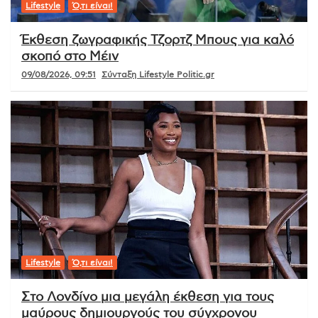
Lifestyle
Ό,τι είναι!
Έκθεση ζωγραφικής Τζορτζ Μπους για καλό
σκοπό στο Μέιν
09/08/2026, 09:51
Σύνταξη Lifestyle Politic.gr
Lifestyle
Ό,τι είναι!
Στο Λονδίνο μια μεγάλη έκθεση για τους
μαύρους δημιουργούς του σύγχρονου