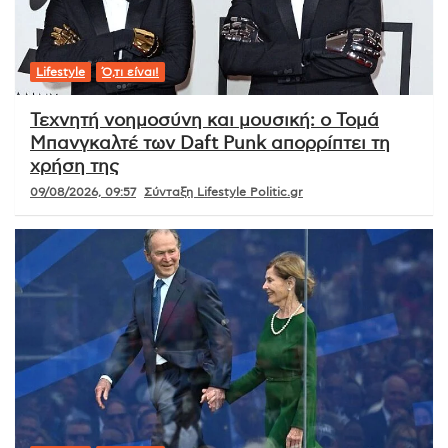
Lifestyle
Ό,τι είναι!
Τεχνητή νοημοσύνη και μουσική: ο Τομά
Μπανγκαλτέ των Daft Punk απορρίπτει τη
χρήση της
09/08/2026, 09:57
Σύνταξη Lifestyle Politic.gr