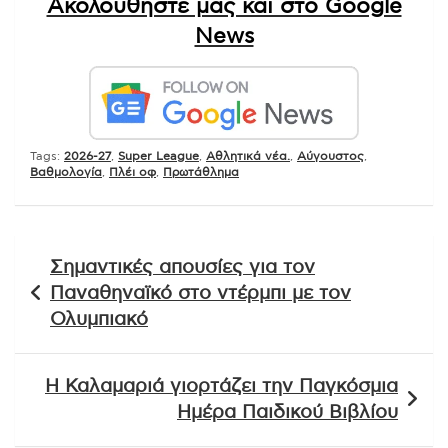
Ακολουθήστε μας και στο Google
News
Tags:
2026-27
,
Super League
,
Αθλητικά νέα.
,
Αύγουστος
,
Βαθμολογία
,
Πλέι οφ
,
Πρωτάθλημα
Πλοήγηση
Σημαντικές απουσίες για τον
άρθρων
Παναθηναϊκό στο ντέρμπι με τον
Ολυμπιακό
Η Καλαμαριά γιορτάζει την Παγκόσμια
Ημέρα Παιδικού Βιβλίου