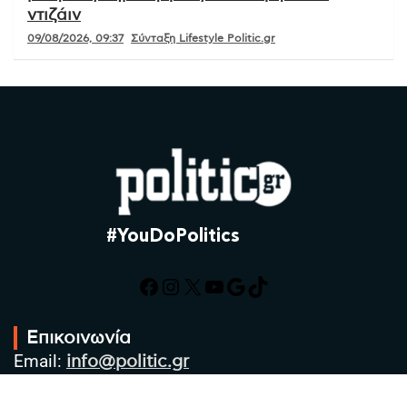
ντιζάιν
09/08/2026, 09:37
Σύνταξη Lifestyle Politic.gr
#YouDoPolitics
Facebook
Instagram
X
YouTube
Google
TikTok
Επικοινωνία
Email:
info@politic.gr
Τηλ:
+302310501850