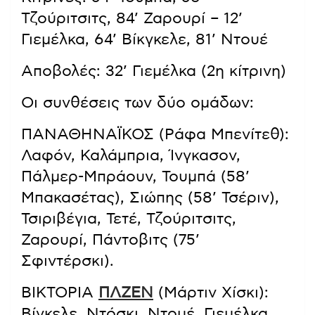
Τζούριτσιτς, 84’ Ζαρουρί – 12’
Γιεμέλκα, 64’ Βίκγκελε, 81’ Ντουέ
Αποβολές: 32’ Γιεμέλκα (2η κίτρινη)
Οι συνθέσεις των δύο ομάδων:
ΠΑΝΑΘΗΝΑΪΚΟΣ (Ράφα Μπενίτεθ):
Λαφόν, Καλάμπρια, Ίνγκασον,
Πάλμερ-Μπράουν, Τουμπά (58’
Μπακασέτας), Σιώπης (58’ Τσέριν),
Τσιριβέγια, Τετέ, Τζούριτσιτς,
Ζαρουρί, Πάντοβιτς (75’
Σφιντέρσκι).
ΒΙΚΤΟΡΙΑ
ΠΛΖΕΝ
(Μάρτιν Χίσκι):
Βίγκελε, Ντόσκι, Ντουέ, Γιεμέλκα,