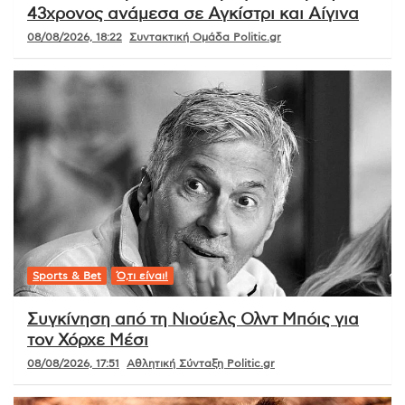
43χρονος ανάμεσα σε Αγκίστρι και Αίγινα
08/08/2026, 18:22
Συντακτική Ομάδα Politic.gr
Sports & Bet
Ό,τι είναι!
Συγκίνηση από τη Νιούελς Ολντ Μπόις για
τον Χόρχε Μέσι
08/08/2026, 17:51
Αθλητική Σύνταξη Politic.gr