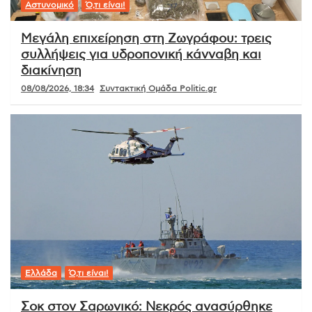
Αστυνομικό
Ό,τι είναι!
Μεγάλη επιχείρηση στη Ζωγράφου: τρεις
συλλήψεις για υδροπονική κάνναβη και
διακίνηση
08/08/2026, 18:34
Συντακτική Ομάδα Politic.gr
Ελλάδα
Ό,τι είναι!
Σοκ στον Σαρωνικό: Νεκρός ανασύρθηκε