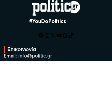
#YouDoPolitics
Facebook
Instagram
X
YouTube
Google
TikTok
Επικοινωνία
Email:
info@politic.gr
Τηλ:
+302310501850
Κιν:
+306986533609
Πολιτική Απορρήτου
Όροι χρήσης
Πολιτική Cookies
Πολιτική προστασίας προσωπικών