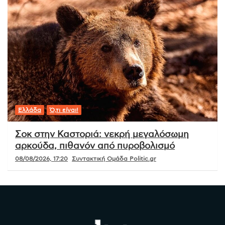
Ελλάδα
Ό,τι είναι!
Σοκ στην Καστοριά: νεκρή μεγαλόσωμη
αρκούδα, πιθανόν από πυροβολισμό
08/08/2026, 17:20
Συντακτική Ομάδα Politic.gr