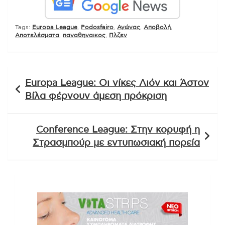
Tags:
Europa League
,
Podosfairo
,
Αγώνας
,
Αποβολή
,
Αποτελέσματα
,
παναθηναικος
,
Πλζεν
Πλοήγηση
Europa League: Οι νίκες Λιόν και Άστον
άρθρων
Βίλα φέρνουν άμεση πρόκριση
Conference League: Στην κορυφή η
Στρασμπούρ με εντυπωσιακή πορεία