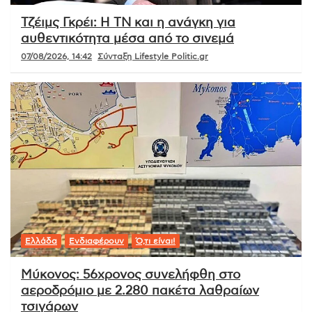
Τζέιμς Γκρέι: Η ΤΝ και η ανάγκη για
αυθεντικότητα μέσα από το σινεμά
07/08/2026, 14:42
Σύνταξη Lifestyle Politic.gr
Ελλάδα
Ενδιαφέρουν
Ό,τι είναι!
Μύκονος: 56χρονος συνελήφθη στο
αεροδρόμιο με 2.280 πακέτα λαθραίων
τσιγάρων