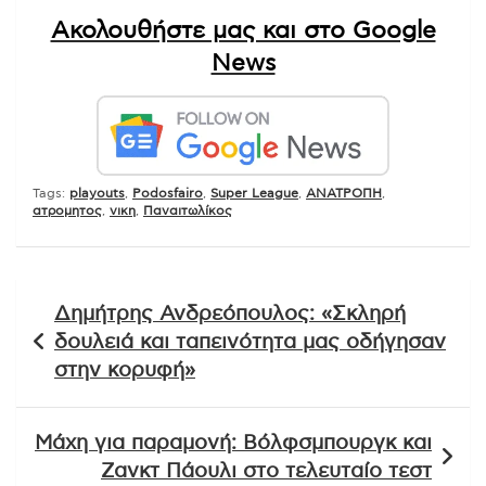
Ακολουθήστε μας και στο Google
News
Tags:
playouts
,
Podosfairo
,
Super League
,
ΑΝΑΤΡΟΠΗ
,
ατρομητος
,
νικη
,
Παναιτωλίκος
Πλοήγηση
Δημήτρης Ανδρεόπουλος: «Σκληρή
άρθρων
δουλειά και ταπεινότητα μας οδήγησαν
στην κορυφή»
Μάχη για παραμονή: Βόλφσμπουργκ και
Ζανκτ Πάουλι στο τελευταίο τεστ