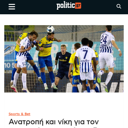
Skip
politic.gr
Ειδήσεις απο τη
to
Θεσσαλονίκη, την Ελλάδα και
content
όλο τον Κόσμο
Sports & Bet
Ανατροπή και νίκη για τον