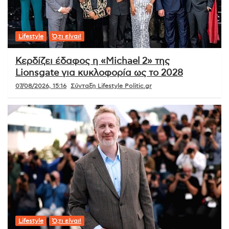
Lifestyle
Ό,τι είναι!
Κερδίζει έδαφος η «Michael 2» της
Lionsgate για κυκλοφορία ως το 2028
07/08/2026, 15:16
Σύνταξη Lifestyle Politic.gr
Lifestyle
Ό,τι είναι!