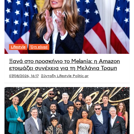
Lifestyle
Ό,τι είναι!
Ξανά στο προσκήνιο το Melania: η Amazon
ετοιμάζει συνέχεια για τη Μελάνια Τραμπ
07/08/2026, 16:17
Σύνταξη Lifestyle Politic.gr