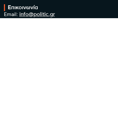
Επικοινωνία
Email:
info@politic.gr
Τηλ:
+302310501850
Κιν:
+306986533609
Πολιτική Απορρήτου
Όροι χρήσης
Πολιτική Cookies
Πολιτική προστασίας προσωπικών
δεδομένων
Συντακτική Ομάδα
Στοιχεία Επιχείρησης