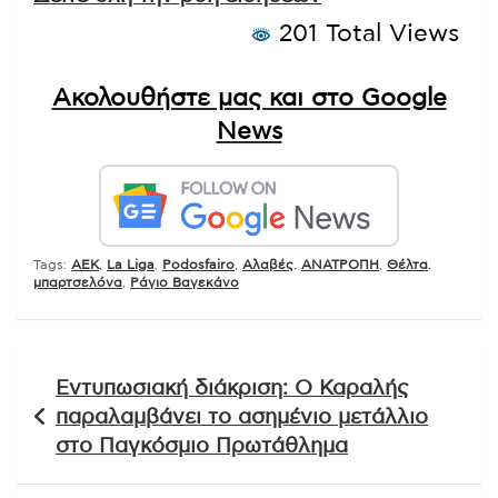
201 Total Views
Ακολουθήστε μας και στο Google
News
Tags:
AEK
,
La Liga
,
Podosfairo
,
Αλαβές
,
ΑΝΑΤΡΟΠΗ
,
Θέλτα
,
μπαρτσελόνα
,
Ράγιο Βαγεκάνο
Πλοήγηση
Εντυπωσιακή διάκριση: Ο Καραλής
άρθρων
παραλαμβάνει το ασημένιο μετάλλιο
στο Παγκόσμιο Πρωτάθλημα