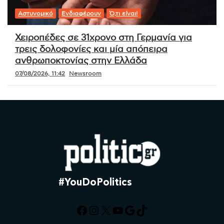
Αστυνομικό
Ενδιαφέρουν
Ό,τι είναι!
Χειροπέδες σε 31χρονο στη Γερμανία για
τρεις δολοφονίες και μία απόπειρα
ανθρωποκτονίας στην Ελλάδα
07/08/2026, 11:42
Newsroom
#YouDoPolitics
Facebook
Instagram
X
YouTube
Google
TikTok