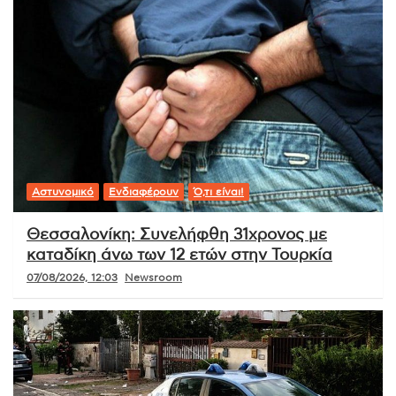
Αστυνομικό
Ενδιαφέρουν
Ό,τι είναι!
Θεσσαλονίκη: Συνελήφθη 31χρονος με
καταδίκη άνω των 12 ετών στην Τουρκία
07/08/2026, 12:03
Newsroom