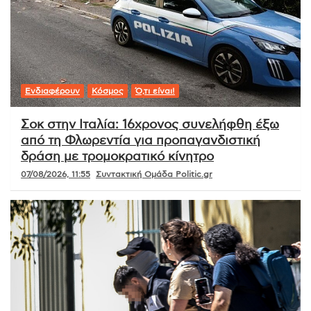
Ενδιαφέρουν
Κόσμος
Ό,τι είναι!
Σοκ στην Ιταλία: 16χρονος συνελήφθη έξω
από τη Φλωρεντία για προπαγανδιστική
δράση με τρομοκρατικό κίνητρο
07/08/2026, 11:55
Συντακτική Ομάδα Politic.gr