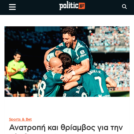
Skip
politic.gr
Ειδήσεις απο τη
to
Θεσσαλονίκη, την Ελλάδα και
content
όλο τον Κόσμο
Sports & Bet
Ανατροπή και θρίαμβος για την