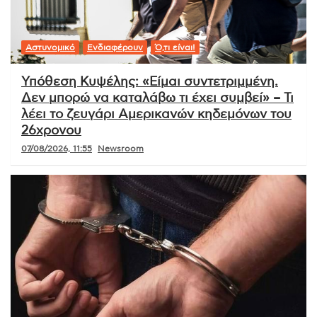
Αστυνομικό
Ενδιαφέρουν
Ό,τι είναι!
Υπόθεση Κυψέλης: «Είμαι συντετριμμένη.
Δεν μπορώ να καταλάβω τι έχει συμβεί» – Τι
λέει το ζευγάρι Αμερικανών κηδεμόνων του
26χρονου
07/08/2026, 11:55
Newsroom