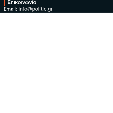
Επικοινωνία
Email:
info@politic.gr
Τηλ:
+302310501850
Κιν:
+306986533609
Πολιτική Απορρήτου
Όροι χρήσης
Πολιτική Cookies
Πολιτική προστασίας προσωπικών
δεδομένων
Συντακτική Ομάδα
Στοιχεία Επιχείρησης