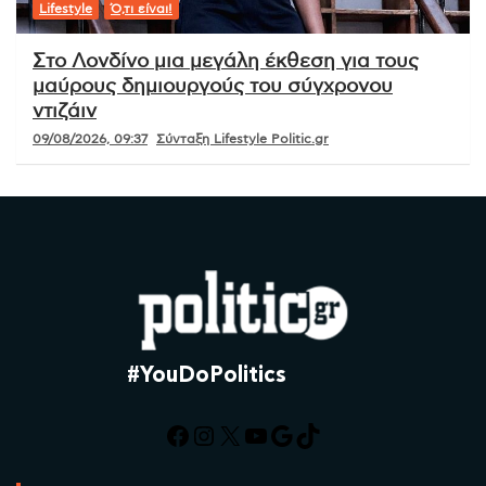
Lifestyle
Ό,τι είναι!
Στο Λονδίνο μια μεγάλη έκθεση για τους
μαύρους δημιουργούς του σύγχρονου
ντιζάιν
09/08/2026, 09:37
Σύνταξη Lifestyle Politic.gr
#YouDoPolitics
Facebook
Instagram
X
YouTube
Google
TikTok