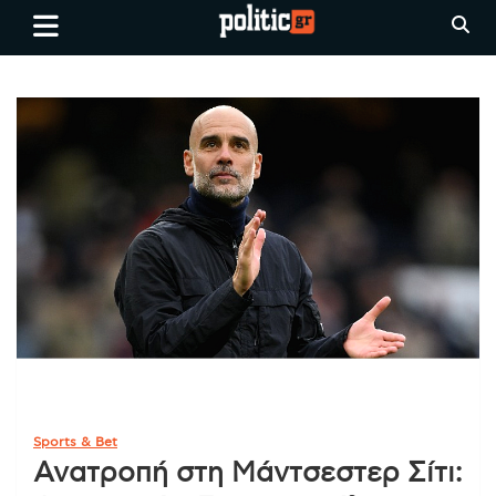
Skip
politic.gr
Ειδήσεις απο τη
to
Θεσσαλονίκη, την Ελλάδα και
content
όλο τον Κόσμο
Sports & Bet
Ανατροπή στη Μάντσεστερ Σίτι: