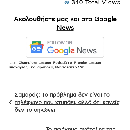
340 Total Views
Ακολουθήστε μας και στο Google
News
Tags:
Champions League
,
Podosfairo
,
Premier League
,
αποχώριση
,
Γκουαρντιόλα
,
Μάντσεστερ Σ'ιτι
Πλοήγηση
Σαμαράς: Το πρόβλημα δεν είναι το
άρθρων
τηλέφωνο που χτυπάει, αλλά ότι κανείς
δεν το σηκώνει
Το αφήγημα ανάταξης της