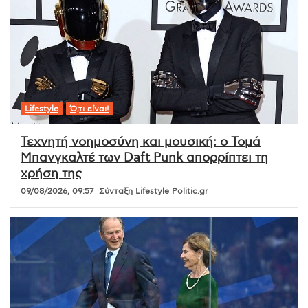
Lifestyle
Ό,τι είναι!
Τεχνητή νοημοσύνη και μουσική: ο Τομά
Μπανγκαλτέ των Daft Punk απορρίπτει τη
χρήση της
09/08/2026, 09:57
Σύνταξη Lifestyle Politic.gr