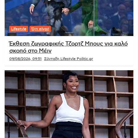
Lifestyle
Ό,τι είναι!
Έκθεση ζωγραφικής Τζορτζ Μπους για καλό
σκοπό στο Μέιν
09/08/2026, 09:51
Σύνταξη Lifestyle Politic.gr