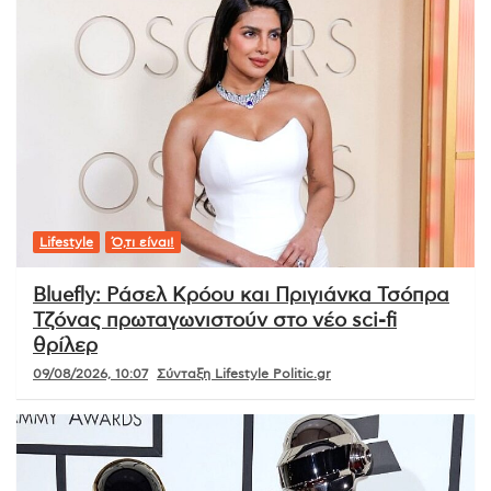
Lifestyle
Ό,τι είναι!
Bluefly: Ράσελ Κρόου και Πριγιάνκα Τσόπρα
Τζόνας πρωταγωνιστούν στο νέο sci-fi
θρίλερ
09/08/2026, 10:07
Σύνταξη Lifestyle Politic.gr