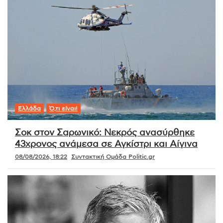
Ελλάδα
Ό,τι είναι!
Σοκ στον Σαρωνικό: Νεκρός ανασύρθηκε
43χρονος ανάμεσα σε Αγκίστρι και Αίγινα
08/08/2026, 18:22
Συντακτική Ομάδα Politic.gr