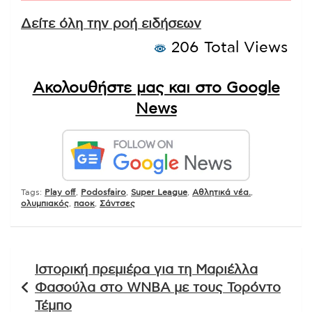
Δείτε όλη την ροή ειδήσεων
206 Total Views
Ακολουθήστε μας και στο Google
News
Tags:
Play off
,
Podosfairo
,
Super League
,
Αθλητικά νέα.
,
ολυμπιακός
,
παοκ
,
Σάντσες
Πλοήγηση
Ιστορική πρεμιέρα για τη Μαριέλλα
άρθρων
Φασούλα στο WNBA με τους Τορόντο
Τέμπο