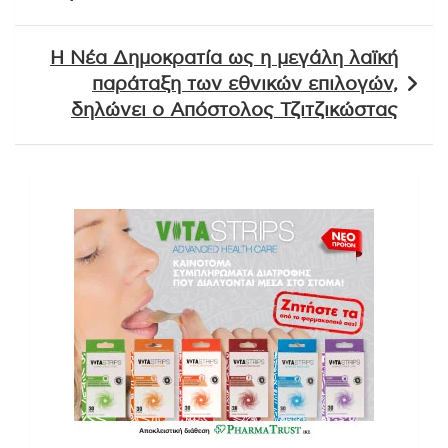
Η Νέα Δημοκρατία ως η μεγάλη λαϊκή
παράταξη των εθνικών επιλογών,
δηλώνει ο Απόστολος Τζιτζικώστας