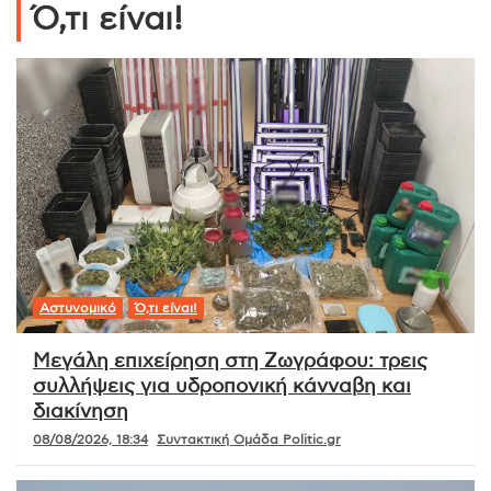
Ό,τι είναι!
Αστυνομικό
Ό,τι είναι!
Μεγάλη επιχείρηση στη Ζωγράφου: τρεις
συλλήψεις για υδροπονική κάνναβη και
διακίνηση
08/08/2026, 18:34
Συντακτική Ομάδα Politic.gr