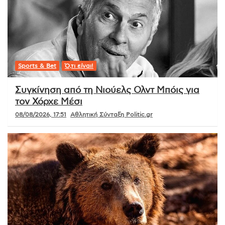
Sports & Bet
Ό,τι είναι!
Συγκίνηση από τη Νιούελς Ολντ Μπόις για
τον Χόρχε Μέσι
08/08/2026, 17:51
Αθλητική Σύνταξη Politic.gr