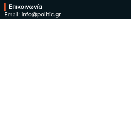
Επικοινωνία
Email:
info@politic.gr
Τηλ:
+302310501850
Κιν:
+306986533609
Πολιτική Απορρήτου
Όροι χρήσης
Πολιτική Cookies
Πολιτική προστασίας προσωπικών
δεδομένων
Συντακτική Ομάδα
Στοιχεία Επιχείρησης