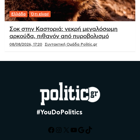
Ελλάδα
Ό,τι είναι!
Σοκ στην Καστοριά: νεκρή μεγαλόσωμη
αρκούδα, πιθανόν από πυροβολισμό
08/08/2026, 17:20
Συντακτική Ομάδα Politic.gr
#YouDoPolitics
Facebook
Instagram
X
YouTube
Google
TikTok