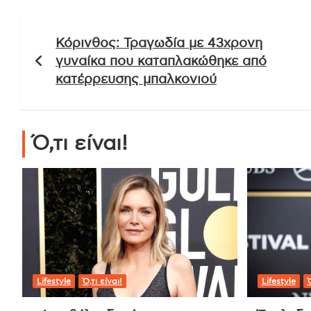
Πλοήγηση
Κόρινθος: Τραγωδία με 43χρονη
άρθρων
γυναίκα που καταπλακώθηκε από
κατέρρευσης μπαλκονιού
Ό,τι είναι!
Lifestyle
Ό,τι είναι!
Lifestyle
Ό