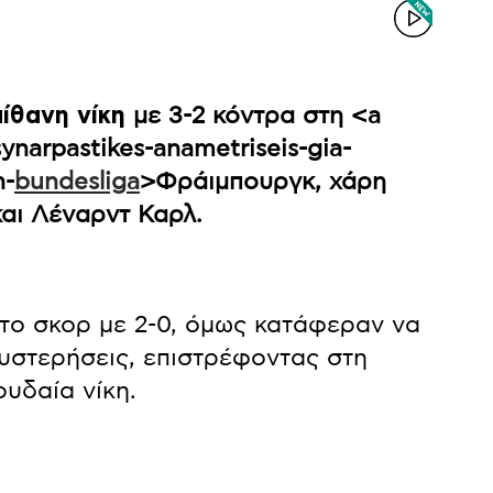
ίθανη νίκη
με 3-2 κόντρα στη <a
synarpastikes-anametriseis-gia-
n-
bundesliga
>Φράιμπουργκ, χάρη
και Λέναρντ Καρλ.
στο σκορ με 2-0, όμως κατάφεραν να
υστερήσεις, επιστρέφοντας στη
υδαία νίκη.