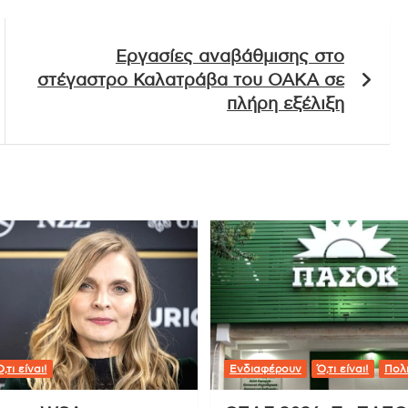
Εργασίες αναβάθμισης στο
στέγαστρο Καλατράβα του ΟΑΚΑ σε
πλήρη εξέλιξη
,τι είναι!
Ενδιαφέρουν
Ό,τι είναι!
Πολι