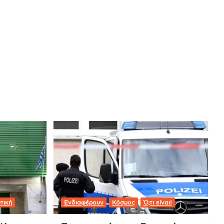
τική
Ενδιαφέρουν
Κόσμος
Ό,τι είναι!