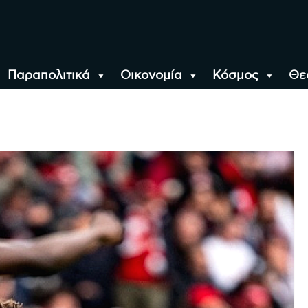
Παραπολιτικά
Οικονομία
Κόσμος
Θε
αλονίκη, την Ελλάδα κ