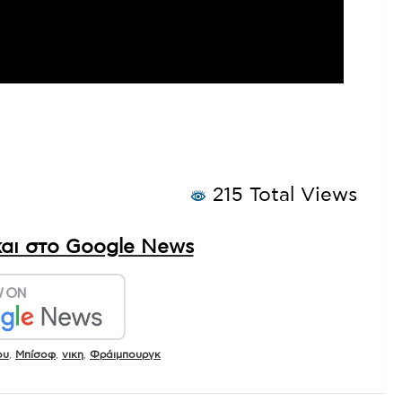
215 Total Views
αι στο Google News
ου
,
Μπίσοφ
,
νικη
,
Φράιμπουργκ