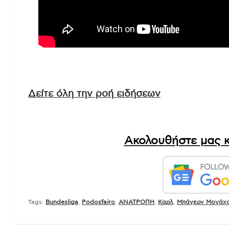
Δείτε όλη την ροή ειδήσεων
Ακολουθήστε μας κ
Tags:
Bundesliga
,
Podosfairo
,
ΑΝΑΤΡΟΠΗ
,
Καρλ
,
Μπάγερν Μονάχ