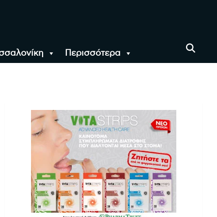
σσαλονίκη
Περισσότερα
αι όλο τον Κόσμο