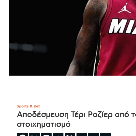
Sports & Bet
Αποδέσμευση Τέρι Ροζίερ από το
στοιχηματισμό