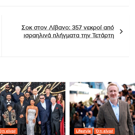
Σοκ στον Λίβανο: 357 νεκροί από
ισραηλινά πλήγματα την Τετάρτη
,τι είναι!
Lifestyle
Ό,τι είναι!