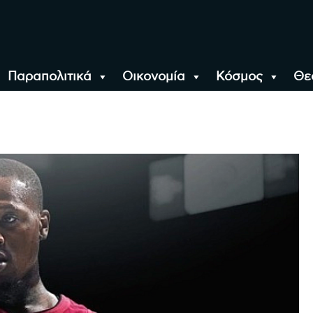
Παραπολιτικά
Οικονομία
Κόσμος
Θε
αλονίκη, την Ελλάδα κ