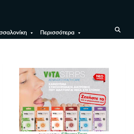
σσαλονίκη
Περισσότερα
αι όλο τον Κόσμο