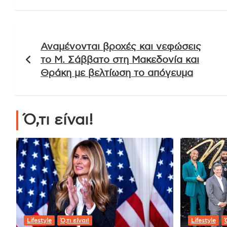
Πλοήγηση
Αναμένονται βροχές και νεφώσεις
άρθρων
το Μ. Σάββατο στη Μακεδονία και
Θράκη με βελτίωση το απόγευμα
Ό,τι είναι!
Lifestyle
Ό,τι είναι!
Lifestyle
Ό