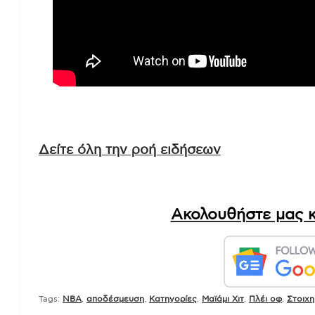
Δείτε όλη την ροή ειδήσεων
Ακολουθήστε μας κ
Tags:
NBA
,
αποδέσμευση
,
Κατηγορίες
,
Μαϊάμι Χιτ
,
Πλέι οφ
,
Στοιχη