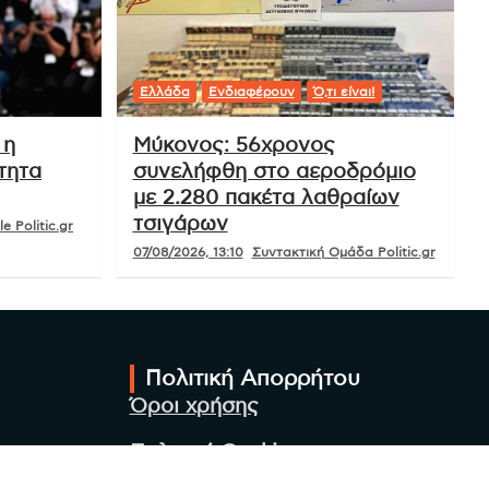
Ελλάδα
Ενδιαφέρουν
Ό,τι είναι!
 η
Μύκονος: 56χρονος
τητα
συνελήφθη στο αεροδρόμιο
με 2.280 πακέτα λαθραίων
τσιγάρων
e Politic.gr
07/08/2026, 13:10
Συντακτική Ομάδα Politic.gr
Πολιτική Απορρήτου
Όροι χρήσης
Πολιτική Cookies