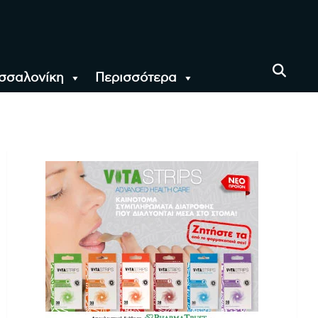
σσαλονίκη
Περισσότερα
αι όλο τον Κόσμο