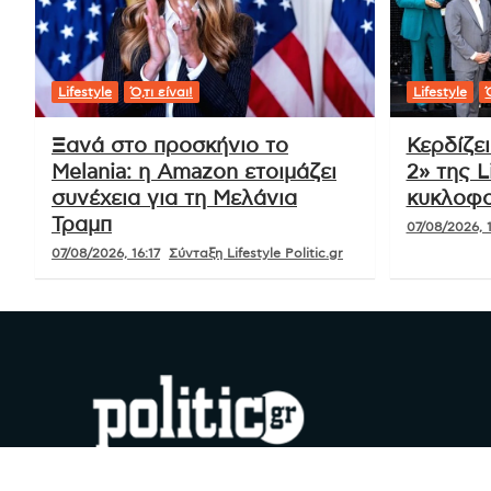
Lifestyle
Ό,τι είναι!
Lifestyle
Ό
Ξανά στο προσκήνιο το
Κερδίζε
Melania: η Amazon ετοιμάζει
2» της L
συνέχεια για τη Μελάνια
κυκλοφο
Τραμπ
07/08/2026, 1
07/08/2026, 16:17
Σύνταξη Lifestyle Politic.gr
#YouDoPolitics