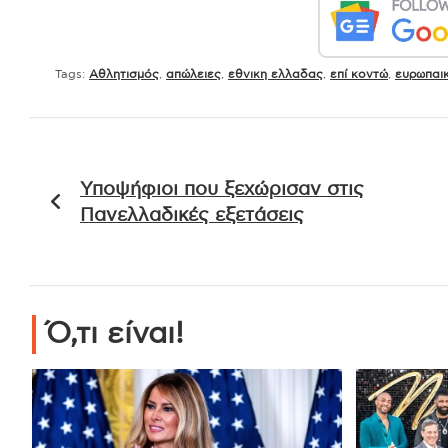
Tags:
Αθλητισμός
,
απώλειες
,
εθνικη ελλαδας
,
επί κοντώ
,
ευρωπαι
Πλοήγηση
Υποψήφιοι που ξεχώρισαν στις
άρθρων
Πανελλαδικές εξετάσεις
Ό,τι είναι!