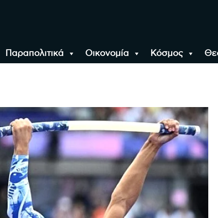
Παραπολιτικά
Οικονομία
Κόσμος
Θε
αλονίκη, την Ελλάδα κ