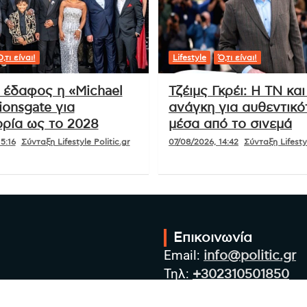
,τι είναι!
Lifestyle
Ό,τι είναι!
ι έδαφος η «Michael
Τζέιμς Γκρέι: Η ΤΝ και
ionsgate για
ανάγκη για αυθεντικό
ρία ως το 2028
μέσα από το σινεμά
5:16
Σύνταξη Lifestyle Politic.gr
07/08/2026, 14:42
Σύνταξη Lifestyl
Επικοινωνία
Email:
info@politic.gr
Τηλ:
+302310501850
Κιν:
+306986533609