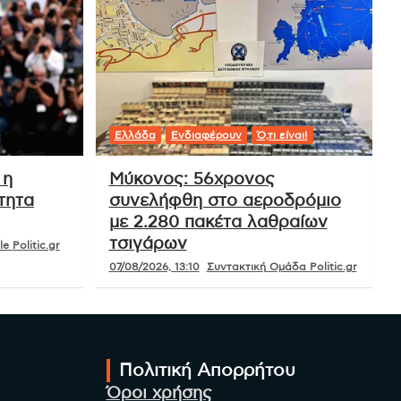
Ελλάδα
Ενδιαφέρουν
Ό,τι είναι!
 η
Μύκονος: 56χρονος
τητα
συνελήφθη στο αεροδρόμιο
με 2.280 πακέτα λαθραίων
τσιγάρων
e Politic.gr
07/08/2026, 13:10
Συντακτική Ομάδα Politic.gr
Πολιτική Απορρήτου
Όροι χρήσης