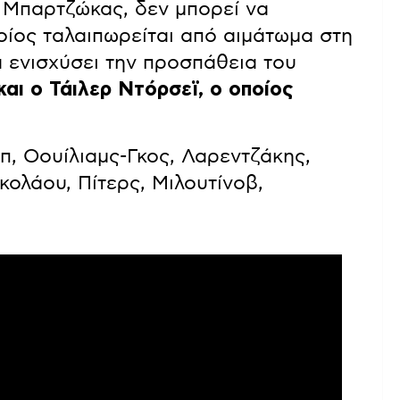
ς Μπαρτζώκας, δεν μπορεί να
ποίος ταλαιπωρείται από αιμάτωμα στη
α ενισχύσει την προσπάθεια του
και ο Τάιλερ Ντόρσεϊ, ο οποίος
π, Οουίλιαμς-Γκος, Λαρεντζάκης,
κολάου, Πίτερς, Μιλουτίνοβ,