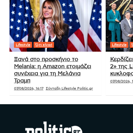
Lifestyle
Ό,τι είναι!
Lifestyle
Ό
Ξανά στο προσκήνιο το
Κερδίζε
Melania: η Amazon ετοιμάζει
2» της L
συνέχεια για τη Μελάνια
κυκλοφο
Τραμπ
07/08/2026, 1
07/08/2026, 16:17
Σύνταξη Lifestyle Politic.gr