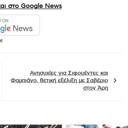
αι στο Google News
ιέ
Ανησυχίες για Σιφουέντες και
Φαμπιάνο, θετική εξέλιξη με Σαβέριο
στον Άρη