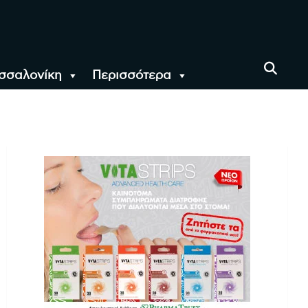
σσαλονίκη
Περισσότερα
αι όλο τον Κόσμο