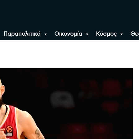
Παραπολιτικά
Οικονομία
Κόσμος
Θε
αλονίκη, την Ελλάδα κ