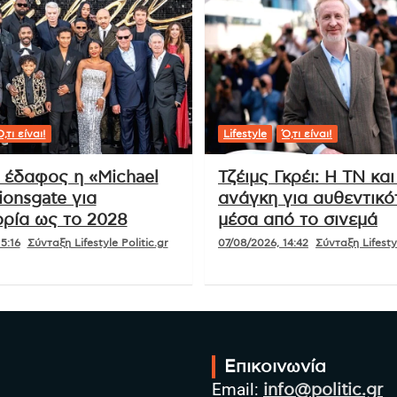
,τι είναι!
Lifestyle
Ό,τι είναι!
ι έδαφος η «Michael
Τζέιμς Γκρέι: Η ΤΝ και
ionsgate για
ανάγκη για αυθεντικό
ρία ως το 2028
μέσα από το σινεμά
5:16
Σύνταξη Lifestyle Politic.gr
07/08/2026, 14:42
Σύνταξη Lifestyl
Επικοινωνία
Email:
info@politic.gr