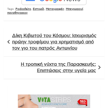
Tags:
Podosfairo
,
Εστορίλ
,
Μεταγραφές
,
Μπεγκραουί
,
παναθηναικος
Πλοήγηση
Δίκη Κιβωτού του Κόσμου: Ισχυρισμός
άρθρων
πρώην τροφίμου για χρηματισμό από
τον γιο του πατρός Αντωνίου
Η τροπική νύχτα της Παρασκευής:
Επιπτώσεις στην υγεία μας