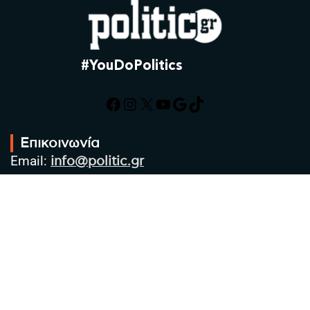
#YouDoPolitics
Facebook
Instagram
X
YouTube
Google
TikTok
Επικοινωνία
Email:
info@politic.gr
Τηλ:
+302310501850
Κιν:
+306986533609
Πολιτική Απορρήτου
Όροι χρήσης
Πολιτική Cookies