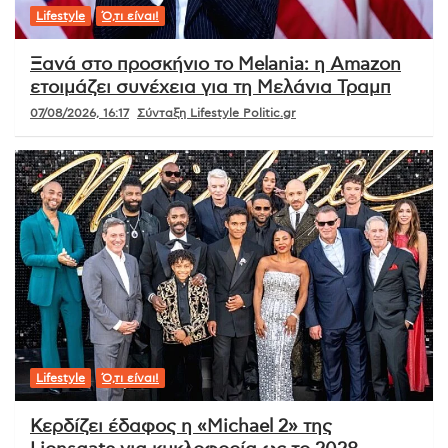
Lifestyle
Ό,τι είναι!
Ξανά στο προσκήνιο το Melania: η Amazon
ετοιμάζει συνέχεια για τη Μελάνια Τραμπ
07/08/2026, 16:17
Σύνταξη Lifestyle Politic.gr
Lifestyle
Ό,τι είναι!
Κερδίζει έδαφος η «Michael 2» της