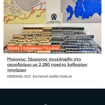
Ελλάδα
Ενδιαφέρουν
Ό,τι είναι!
Μύκονος: 56χρονος συνελήφθη στο
αεροδρόμιο με 2.280 πακέτα λαθραίων
τσιγάρων
07/08/2026, 13:10
Συντακτική Ομάδα Politic.gr