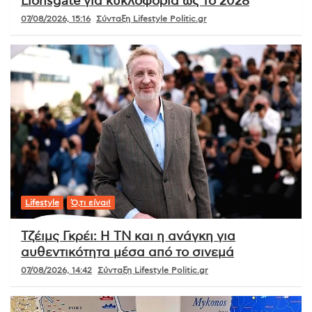
Lionsgate για κυκλοφορία ως το 2028
07/08/2026, 15:16
Σύνταξη Lifestyle Politic.gr
Lifestyle
Ό,τι είναι!
Τζέιμς Γκρέι: Η ΤΝ και η ανάγκη για
αυθεντικότητα μέσα από το σινεμά
07/08/2026, 14:42
Σύνταξη Lifestyle Politic.gr