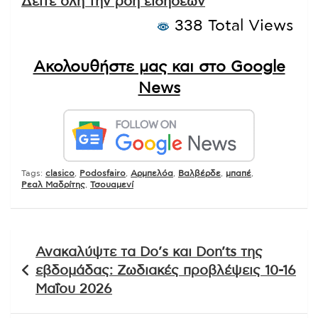
Δείτε όλη την ροή ειδήσεων
338 Total Views
Ακολουθήστε μας και στο Google
News
Tags:
clasico
,
Podosfairo
,
Αρμπελόα
,
Βαλβέρδε
,
μπαπέ
,
Ρεαλ Μαδρίτης
,
Τσουαμενί
Πλοήγηση
Ανακαλύψτε τα Do’s και Don’ts της
άρθρων
εβδομάδας: Ζωδιακές προβλέψεις 10-16
Μαΐου 2026