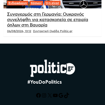
Ενδιαφέρουν
Κόσμος
Ό,τι είναι!
Συναγερμός στη Γερμανία: Ουκρανός
συνελήφθη για κατασκοπεία σε εταιρία
όπλων στη Βαυαρία
06/08/2026, 13:12
Συντακτική Ομάδα Politic.gr
#YouDoPolitics
Facebook
Instagram
X
YouTube
Google
TikTok