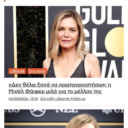
Lifestyle
Ό,τι είναι!
«Δεν θέλω ξανά να πρωταγωνιστήσω»: η
Μισέλ Φάιφερ μιλά για το μέλλον της
06/08/2026, 15:31
Σύνταξη Lifestyle Politic.gr