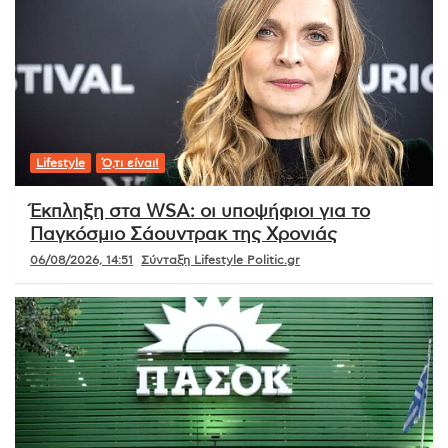
Lifestyle
Ό,τι είναι!
Έκπληξη στα WSA: οι υποψήφιοι για το
Παγκόσμιο Σάουντρακ της Χρονιάς
06/08/2026, 14:51
Σύνταξη Lifestyle Politic.gr