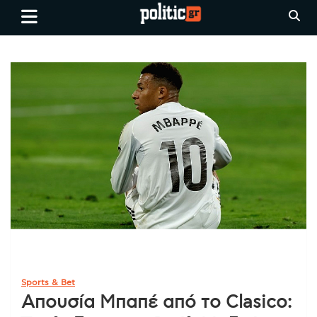
Skip
politic.gr
Ειδήσεις απο τη
to
Θεσσαλονίκη, την Ελλάδα και
content
όλο τον Κόσμο
Sports & Bet
Απουσία Μπαπέ από το Clasico: