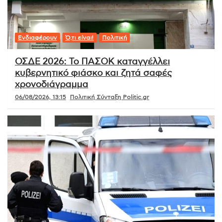
Ενδιαφέρουν
Ό,τι είναι!
Πολιτική
ΟΣΔΕ 2026: Το ΠΑΣΟΚ καταγγέλλει
κυβερνητικό φιάσκο και ζητά σαφές
χρονοδιάγραμμα
06/08/2026, 13:15
Πολιτική Σύνταξη Politic.gr