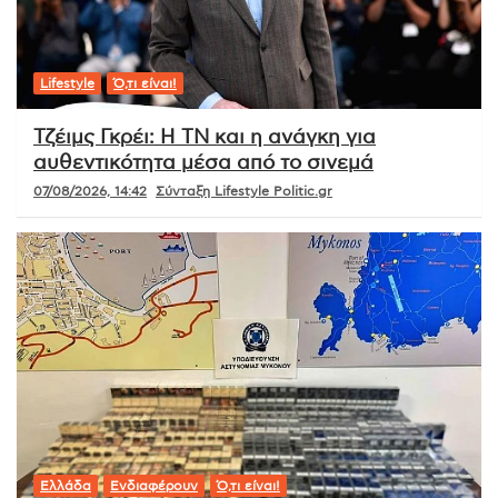
Lifestyle
Ό,τι είναι!
Τζέιμς Γκρέι: Η ΤΝ και η ανάγκη για
αυθεντικότητα μέσα από το σινεμά
07/08/2026, 14:42
Σύνταξη Lifestyle Politic.gr
Ελλάδα
Ενδιαφέρουν
Ό,τι είναι!