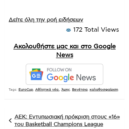
Δείτε όλη την ροή ειδήσεων
172 Total Views
Ακολουθήστε μας και στο Google
News
Tags:
EuroCup
,
Αθλητικά νέα.
,
Άρης
,
Βενέτσια
,
καλαθοσφαίριση
Πλοήγηση
ΑΕΚ: Εντυπωσιακή πρόκριση στους «16»
άρθρων
του Basketball Champions League