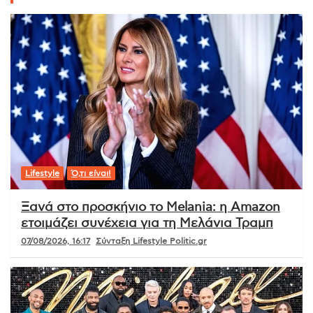
Lifestyle
Ό,τι είναι!
Ξανά στο προσκήνιο το Melania: η Amazon
ετοιμάζει συνέχεια για τη Μελάνια Τραμπ
07/08/2026, 16:17
Σύνταξη Lifestyle Politic.gr