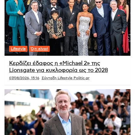
Lifestyle
Ό,τι είναι!
Κερδίζει έδαφος η «Michael 2» της
Lionsgate για κυκλοφορία ως το 2028
07/08/2026, 15:16
Σύνταξη Lifestyle Politic.gr