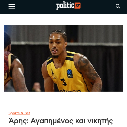
Skip
politic.gr
Ειδήσεις απο τη
to
Θεσσαλονίκη, την Ελλάδα και
content
όλο τον Κόσμο
Sports & Bet
Άρης: Αγαπημένος και νικητής