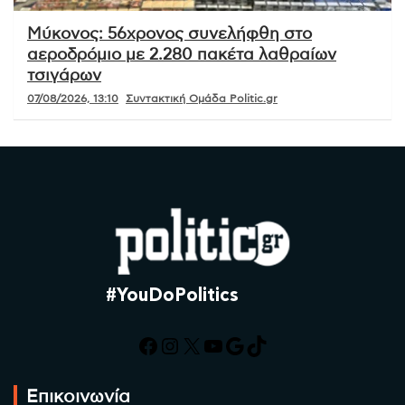
Μύκονος: 56χρονος συνελήφθη στο
αεροδρόμιο με 2.280 πακέτα λαθραίων
τσιγάρων
07/08/2026, 13:10
Συντακτική Ομάδα Politic.gr
#YouDoPolitics
Facebook
Instagram
X
YouTube
Google
TikTok
Επικοινωνία