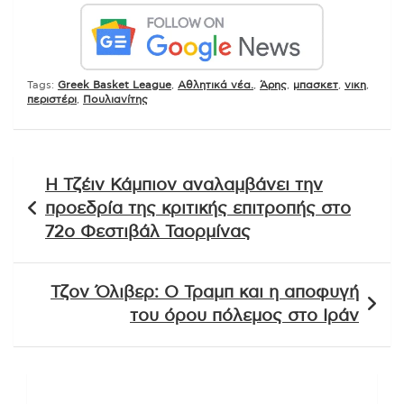
Tags:
Greek Basket League
,
Αθλητικά νέα.
,
Άρης
,
μπασκετ
,
νικη
,
περιστέρι
,
Πουλιανίτης
Πλοήγηση
Η Τζέιν Κάμπιον αναλαμβάνει την
άρθρων
προεδρία της κριτικής επιτροπής στο
72ο Φεστιβάλ Ταορμίνας
Τζον Όλιβερ: Ο Τραμπ και η αποφυγή
του όρου πόλεμος στο Ιράν