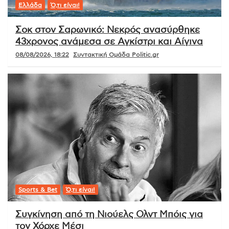
Ελλάδα
Ό,τι είναι!
Σοκ στον Σαρωνικό: Νεκρός ανασύρθηκε
43χρονος ανάμεσα σε Αγκίστρι και Αίγινα
08/08/2026, 18:22
Συντακτική Ομάδα Politic.gr
Sports & Bet
Ό,τι είναι!
Συγκίνηση από τη Νιούελς Ολντ Μπόις για
τον Χόρχε Μέσι