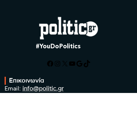
#YouDoPolitics
Facebook
Instagram
X
YouTube
Google
TikTok
Επικοινωνία
Email:
info@politic.gr
Τηλ:
+302310501850
Κιν:
+306986533609
Πολιτική Απορρήτου
Όροι χρήσης