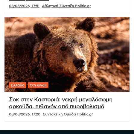
08/08/2026, 17:51
Αθλητική Σύνταξη Politic.gr
Ελλάδα
Ό,τι είναι!
Σοκ στην Καστοριά: νεκρή μεγαλόσωμη
αρκούδα, πιθανόν από πυροβολισμό
08/08/2026, 17:20
Συντακτική Ομάδα Politic.gr