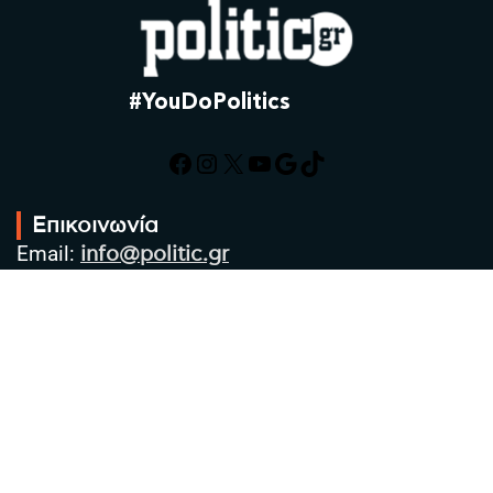
#YouDoPolitics
Facebook
Instagram
X
YouTube
Google
TikTok
Επικοινωνία
Email:
info@politic.gr
Τηλ:
+302310501850
Κιν:
+306986533609
Πολιτική Απορρήτου
Όροι χρήσης
Πολιτική Cookies