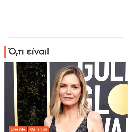
Ό,τι είναι!
Lifestyle
Ό,τι είναι!