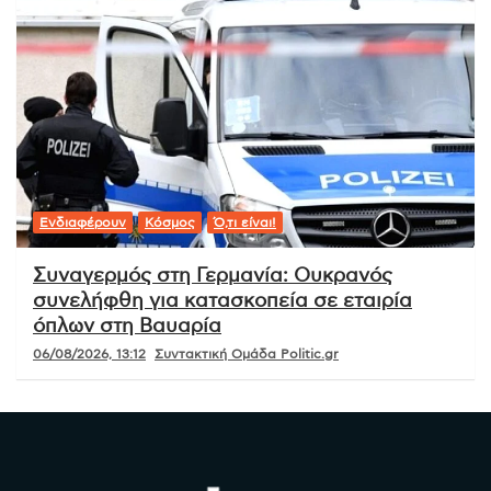
Ενδιαφέρουν
Κόσμος
Ό,τι είναι!
Συναγερμός στη Γερμανία: Ουκρανός
συνελήφθη για κατασκοπεία σε εταιρία
όπλων στη Βαυαρία
06/08/2026, 13:12
Συντακτική Ομάδα Politic.gr