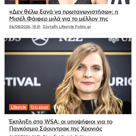
«Δεν θέλω ξανά να πρωταγωνιστήσω»: η
Μισέλ Φάιφερ μιλά για το μέλλον της
06/08/2026, 15:31
Σύνταξη Lifestyle Politic.gr
Lifestyle
Ό,τι είναι!
Έκπληξη στα WSA: οι υποψήφιοι για το
Παγκόσμιο Σάουντρακ της Χρονιάς