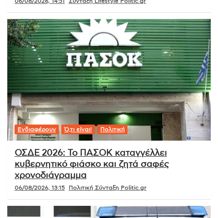
06/08/2026, 14:51
Σύνταξη Lifestyle Politic.gr
Ενδιαφέρουν
Ό,τι είναι!
Πολιτική
ΟΣΔΕ 2026: Το ΠΑΣΟΚ καταγγέλλει
κυβερνητικό φιάσκο και ζητά σαφές
χρονοδιάγραμμα
06/08/2026, 13:15
Πολιτική Σύνταξη Politic.gr