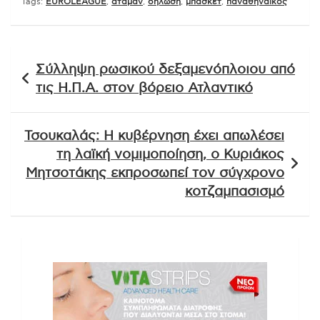
Tags:
EUROLEAGUE
,
άταμαν
,
δήλωση
,
μπασκετ
,
παναθηναικος
Πλοήγηση
Σύλληψη ρωσικού δεξαμενόπλοιου από
άρθρων
τις Η.Π.Α. στον βόρειο Ατλαντικό
Τσουκαλάς: Η κυβέρνηση έχει απωλέσει
τη λαϊκή νομιμοποίηση, ο Κυριάκος
Μητσοτάκης εκπροσωπεί τον σύγχρονο
κοτζαμπασισμό