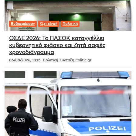
Ενδιαφέρουν
Ό,τι είναι!
Πολιτική
ΟΣΔΕ 2026: Το ΠΑΣΟΚ καταγγέλλει
κυβερνητικό φιάσκο και ζητά σαφές
χρονοδιάγραμμα
06/08/2026, 13:15
Πολιτική Σύνταξη Politic.gr