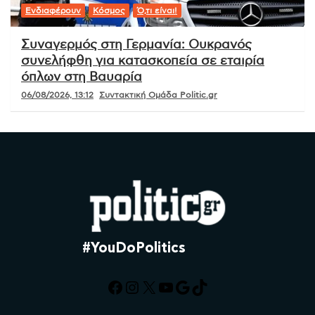
Ενδιαφέρουν
Κόσμος
Ό,τι είναι!
Συναγερμός στη Γερμανία: Ουκρανός
συνελήφθη για κατασκοπεία σε εταιρία
όπλων στη Βαυαρία
06/08/2026, 13:12
Συντακτική Ομάδα Politic.gr
#YouDoPolitics
Facebook
Instagram
X
YouTube
Google
TikTok