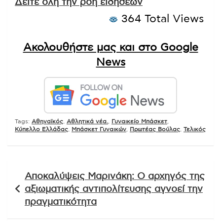
Δείτε όλη την ροή ειδήσεων
364 Total Views
Ακολουθήστε μας και στο Google
News
Tags:
Αθηναϊκός
,
Αθλητικά νέα.
,
Γυναικείο Μπάσκετ
,
Κύπελλο Ελλάδας
,
Μπάσκετ Γυναικών
,
Πρωτέας Βούλας
,
Τελικός
Πλοήγηση
Αποκαλύψεις Μαρινάκη: Ο αρχηγός της
άρθρων
αξιωματικής αντιπολίτευσης αγνοεί την
πραγματικότητα