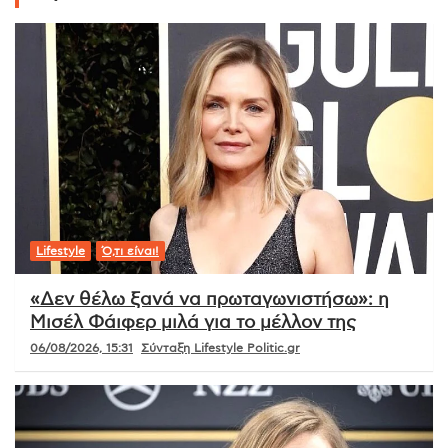
Lifestyle
Ό,τι είναι!
«Δεν θέλω ξανά να πρωταγωνιστήσω»: η
Μισέλ Φάιφερ μιλά για το μέλλον της
06/08/2026, 15:31
Σύνταξη Lifestyle Politic.gr