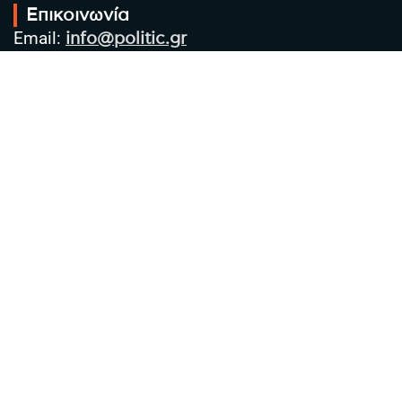
Επικοινωνία
Email:
info@politic.gr
Τηλ:
+302310501850
Κιν:
+306986533609
Πολιτική Απορρήτου
Όροι χρήσης
Πολιτική Cookies
Πολιτική προστασίας προσωπικών
δεδομένων
Συντακτική Ομάδα
Στοιχεία Επιχείρησης