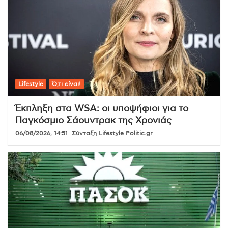
Lifestyle
Ό,τι είναι!
Έκπληξη στα WSA: οι υποψήφιοι για το
Παγκόσμιο Σάουντρακ της Χρονιάς
06/08/2026, 14:51
Σύνταξη Lifestyle Politic.gr