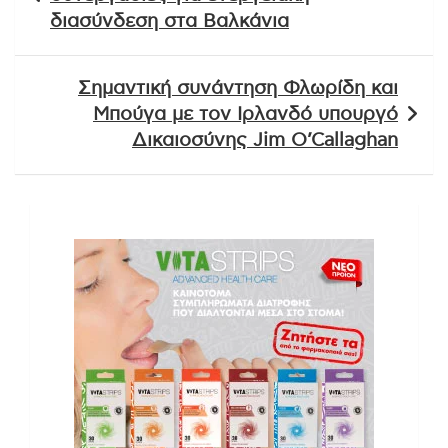
διασύνδεση στα Βαλκάνια
Σημαντική συνάντηση Φλωρίδη και
Μπούγα με τον Ιρλανδό υπουργό
Δικαιοσύνης Jim O’Callaghan