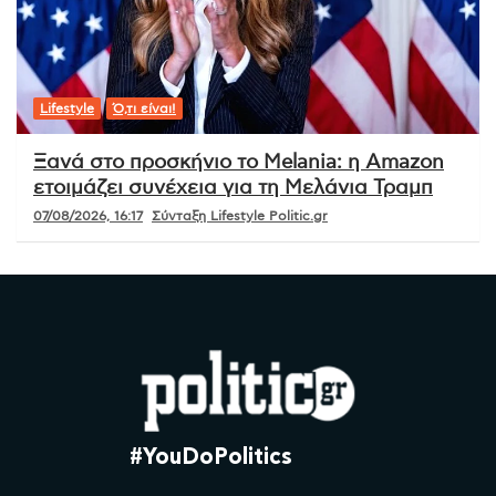
Lifestyle
Ό,τι είναι!
Ξανά στο προσκήνιο το Melania: η Amazon
ετοιμάζει συνέχεια για τη Μελάνια Τραμπ
07/08/2026, 16:17
Σύνταξη Lifestyle Politic.gr
#YouDoPolitics