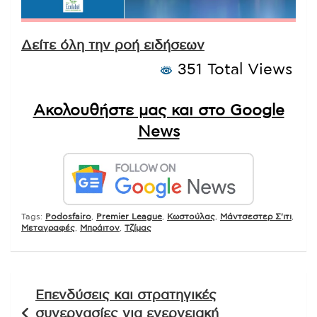
Δείτε όλη την ροή ειδήσεων
351 Total Views
Ακολουθήστε μας και στο Google
News
Tags:
Podosfairo
,
Premier League
,
Κωστούλας
,
Μάντσεστερ Σ'ιτι
,
Μεταγραφές
,
Μπράιτον
,
Τζίμας
Πλοήγηση
Επενδύσεις και στρατηγικές
άρθρων
συνεργασίες για ενεργειακή