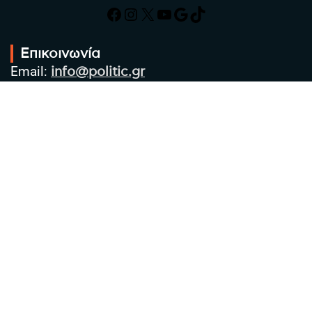
Facebook
Instagram
X
YouTube
Google
TikTok
Επικοινωνία
Email:
info@politic.gr
Τηλ:
+302310501850
Κιν:
+306986533609
Πολιτική Απορρήτου
Όροι χρήσης
Πολιτική Cookies
Πολιτική προστασίας προσωπικών
δεδομένων
Συντακτική Ομάδα
Στοιχεία Επιχείρησης