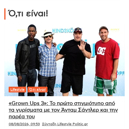
Ό,τι είναι!
Lifestyle
Ό,τι είναι!
«Grown Ups 3»: Το πρώτο στιγμιότυπο από
τα γυρίσματα με τον Άνταμ Σάντλερ και την
παρέα του
08/08/2026, 09:53
Σύνταξη Lifestyle Politic.gr