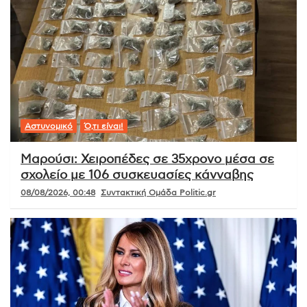
Αστυνομικό
Ό,τι είναι!
Μαρούσι: Χειροπέδες σε 35χρονο μέσα σε
σχολείο με 106 συσκευασίες κάνναβης
08/08/2026, 00:48
Συντακτική Ομάδα Politic.gr