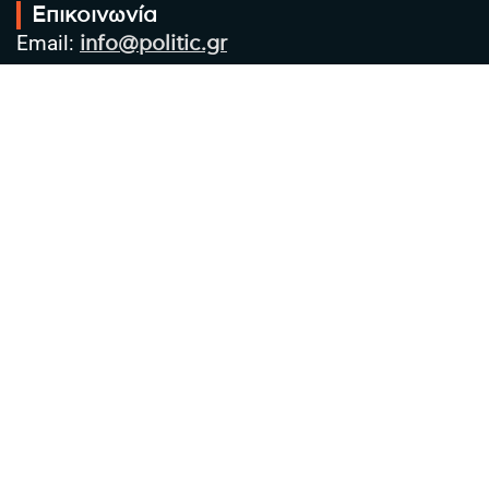
Επικοινωνία
Email:
info@politic.gr
Τηλ:
+302310501850
Κιν:
+306986533609
Πολιτική Απορρήτου
Όροι χρήσης
Πολιτική Cookies
Πολιτική προστασίας προσωπικών
δεδομένων
Συντακτική Ομάδα
Στοιχεία Επιχείρησης