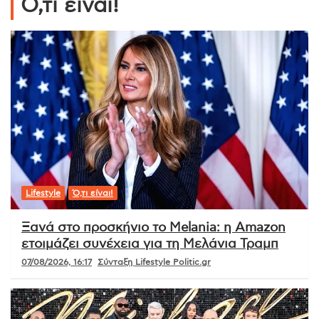
Ό,τι είναι!
Lifestyle
Ό,τι είναι!
Ξανά στο προσκήνιο το Melania: η Amazon
ετοιμάζει συνέχεια για τη Μελάνια Τραμπ
07/08/2026, 16:17
Σύνταξη Lifestyle Politic.gr