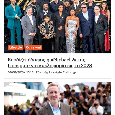
Lifestyle
Ό,τι είναι!
Κερδίζει έδαφος η «Michael 2» της
Lionsgate για κυκλοφορία ως το 2028
07/08/2026, 15:16
Σύνταξη Lifestyle Politic.gr