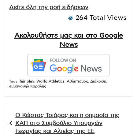
Δείτε όλη την ροή ειδήσεων
264 Total Views
Ακολουθήστε μας και στο Google
News
Tags:
fair play
,
World Athletics
,
Αθλητισμός
,
Διάκριση
,
εμμανουήλ Καραλής
Πλοήγηση
Ο Κώστας Τσιάρας και η σημασία της
άρθρων
ΚΑΠ στο Συμβούλιο Υπουργών
Γεωργίας και Αλιείας της ΕΕ