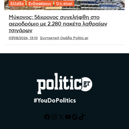
Ελλάδα
Ενδιαφέρουν
Ό,τι είναι!
Μύκονος: 56χρονος συνελήφθη στο
αεροδρόμιο με 2.280 πακέτα λαθραίων
τσιγάρων
07/08/2026, 13:10
Συντακτική Ομάδα Politic.gr
#YouDoPolitics
Facebook
Instagram
X
YouTube
Google
TikTok