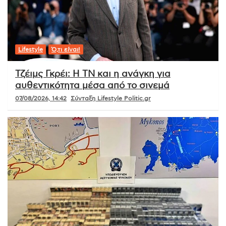
Lifestyle
Ό,τι είναι!
Τζέιμς Γκρέι: Η ΤΝ και η ανάγκη για
αυθεντικότητα μέσα από το σινεμά
07/08/2026, 14:42
Σύνταξη Lifestyle Politic.gr