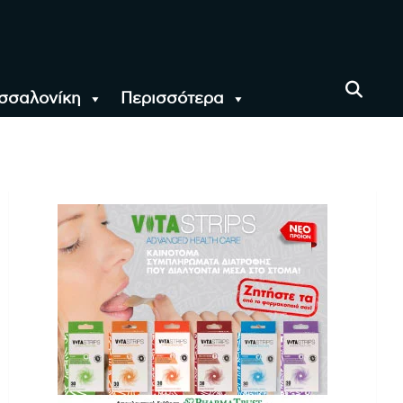
σσαλονίκη
Περισσότερα
αι όλο τον Κόσμο