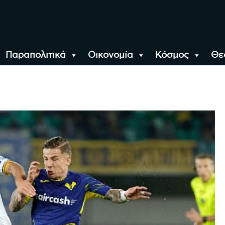
Παραπολιτικά
Οικονομία
Κόσμος
Θε
αλονίκη, την Ελλάδα κ