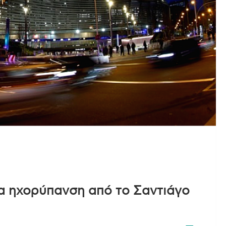
ια ηχορύπανση από το Σαντιάγο