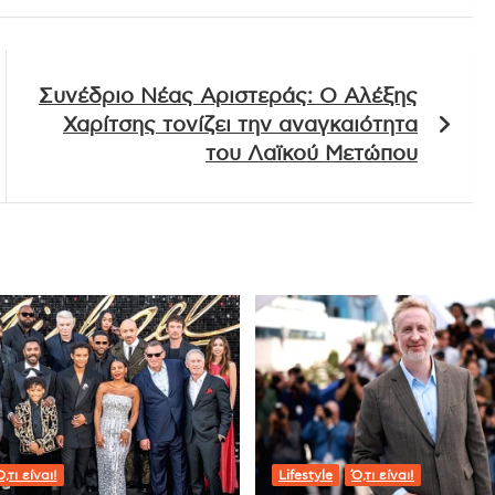
Συνέδριο Νέας Αριστεράς: Ο Αλέξης
Χαρίτσης τονίζει την αναγκαιότητα
του Λαϊκού Μετώπου
,τι είναι!
Lifestyle
Ό,τι είναι!