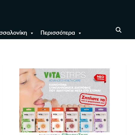
σσαλονίκη
Περισσότερα
αι όλο τον Κόσμο