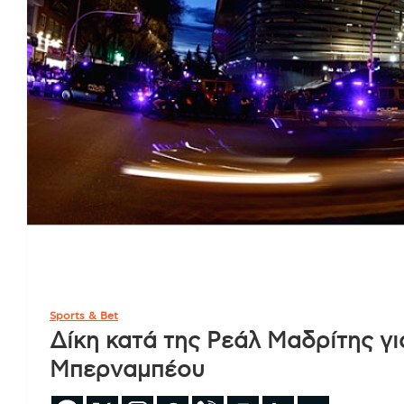
Sports & Bet
Δίκη κατά της Ρεάλ Μαδρίτης γ
Μπερναμπέου