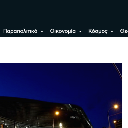
Παραπολιτικά
Οικονομία
Κόσμος
Θε
αλονίκη, την Ελλάδα κ