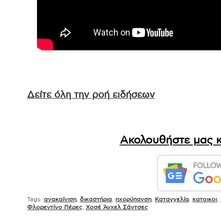
Δείτε όλη την ροή ειδήσεων
Ακολουθήστε μας κ
Tags:
ανακαίνιση
,
δικαστήρια
,
ηχορύπανση
,
Καταγγελία
,
κατοικοι
,
Φλορεντίνο Πέρες
,
Χοσέ Άνχελ Σάντσες