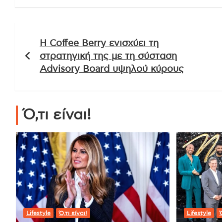
Πλοήγηση
Η Coffee Berry ενισχύει τη
άρθρων
στρατηγική της με τη σύσταση
Advisory Board υψηλού κύρους
Ό,τι είναι!
Lifestyle
Ό,τι είναι!
Lifestyle
Ό