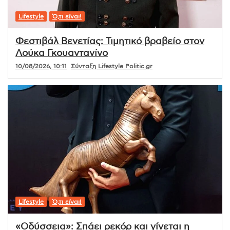
Lifestyle
Ό,τι είναι!
Φεστιβάλ Βενετίας: Τιμητικό βραβείο στον
Λούκα Γκουαντανίνο
10/08/2026, 10:11
Σύνταξη Lifestyle Politic.gr
Lifestyle
Ό,τι είναι!
«Οδύσσεια»: Σπάει ρεκόρ και γίνεται η