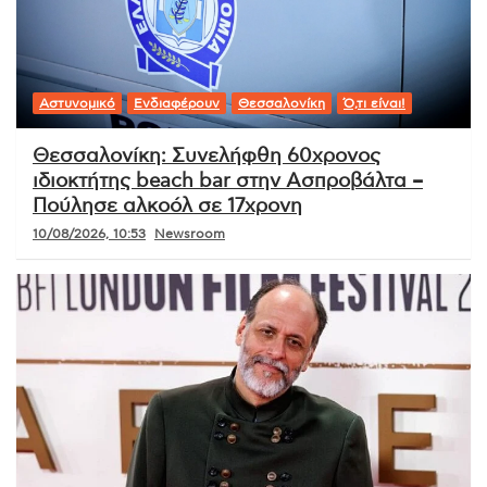
Αστυνομικό
Ενδιαφέρουν
Θεσσαλονίκη
Ό,τι είναι!
Θεσσαλονίκη: Συνελήφθη 60χρονος
ιδιοκτήτης beach bar στην Ασπροβάλτα –
Πούλησε αλκοόλ σε 17χρονη
10/08/2026, 10:53
Newsroom