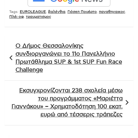
Tags:
EUROLEAGUE
,
βαλένθια
,
Γιόσεπ Πουέρτο
,
παναθηναικος
,
Πλέι οφ
,
τραυματισμος
Πλοήγηση
Ο Δήμος Θεσσαλονίκης
άρθρων
συνδιοργανώνει το 11ο Πανελλήνιο
Πρωτάθλημα SUP & 1st SUP Fun Race
Challenge
Εκσυγχρονίζονται 238 σχολεία μέσω
του προγράμματος «Μαριέττα
Γιαννάκου» – Χρηματοδότηση 100 εκατ.
ευρώ από τέσσερις τράπεζες