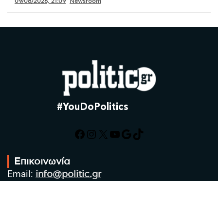
09/08/2026, 21:09
Newsroom
#YouDoPolitics
Facebook
Instagram
X
YouTube
Google
TikTok
Επικοινωνία
Email:
info@politic.gr
Τηλ:
+302310501850
Κιν:
+306986533609