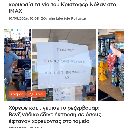
κορυφαία ταινία του Κρίστοφερ Νόλαν στο
IMAX
10/08/2026, 10:08
Σύνταξη Lifestyle Politic.gr
Κόσμος
Ό,τι είναι!
Χόρεψε και… γέμισε το ρεζερβουάρ:
Βενζινάδικο έδινε έκπτωση σε όσους
έφταναν χορεύοντας στο ταμείο