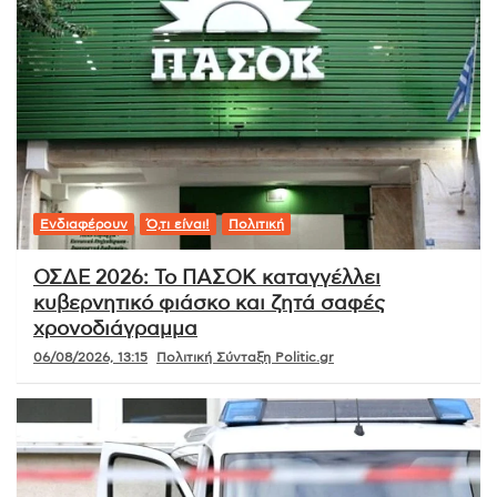
Ενδιαφέρουν
Ό,τι είναι!
Πολιτική
ΟΣΔΕ 2026: Το ΠΑΣΟΚ καταγγέλλει
κυβερνητικό φιάσκο και ζητά σαφές
χρονοδιάγραμμα
06/08/2026, 13:15
Πολιτική Σύνταξη Politic.gr