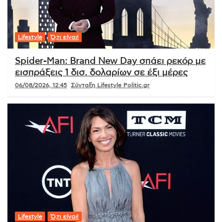
Lifestyle
Ό,τι είναι!
Spider-Man: Brand New Day σπάει ρεκόρ με
εισπράξεις 1 δισ. δολαρίων σε έξι μέρες
06/08/2026, 12:45
Σύνταξη Lifestyle Politic.gr
Lifestyle
Ό,τι είναι!