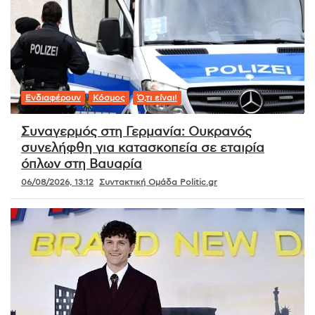
Ενδιαφέρουν
Κόσμος
Ό,τι είναι!
Συναγερμός στη Γερμανία: Ουκρανός
συνελήφθη για κατασκοπεία σε εταιρία
όπλων στη Βαυαρία
06/08/2026, 13:12
Συντακτική Ομάδα Politic.gr