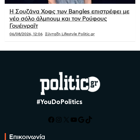
Η Σουζάνα Χοφς των Bangles επιστρέφει με
νέο σόλο άλμπουμ και τον Ρούφους
Γουέινραϊτ
06/08/2026, 12:06
Σύνταξη Lifestyle Politic.gr
#YouDoPolitics
Facebook
Instagram
X
YouTube
Google
TikTok
Επικοινωνία